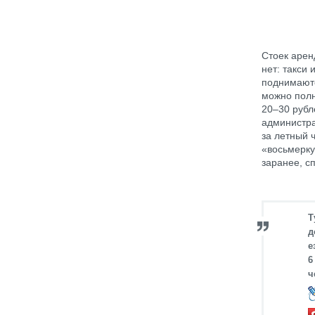
Стоек арен
нет: такси
поднимаютс
можно полн
20–30 рубл
администра
за летный 
«восьмерку
заранее, с
Т
д
е
6
ч