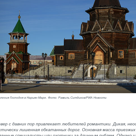
вления Господня в Нарьян-Маре. Фото: Рамиль Ситдиков/РИА Новости
вер с давних пор привлекает любителей романтики. Дикая, нео
актически лишенная обкатанных дорог. Основная масса приезжи
ванные специалисты или охотники за длинным рублем. Однако и