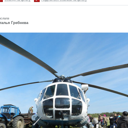
ислала
талья Гребнева