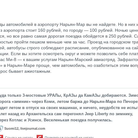
ды автомобилей в аэропорту Нарьян-Мар вы не найдете. Но в них 
 из аэропорта стоит 160 рублей, по городу — 100 рублей. Ночью цен
я, но все равно самая дорогая поездка обойдется в 250 рублей. С
остью пройти пешком меньше чем за час. Проезд на городском тра
ей, автобусы строго соблюдают расписание, опубликованное на са
ции. Если вы хотите осмотреть округ и можете позволить себе плат
час Ми-8 — к вашим услугам Нарьян-Марский авиаотряд. Зафрахто
» в Нарьян-Маре проще, чем автомобиль, но озаботиться этим во
прос бывает ажиотажным.
уда только 3-мостовые УРАЛы, КрАЗы да КамАЗы добираются. Зимо
орога «зимник» через Коми, летом баржа до Нарьян-Мара по Печоре
здит летом в отпуск на своих машинах, и ничего, неудобств не испы
 лет назад из Архангельска сам перегонял Jeep Liberty по зимнику,
ерез Котлас и Усинск. Веселенькая поездка получилась.
Suomi12, livejournal.com
Ссылка на цитату
Поделиться ссылкой на цитату