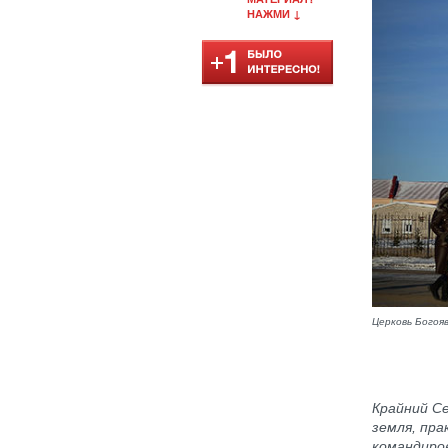
НАЖМИ ↓
Церковь Богоя
Крайний Се
земля, пр
командиро