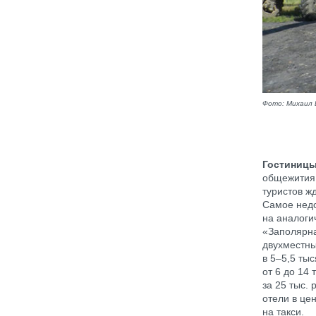
Фото: Михаил 
Гостиницы
общежития 
туристов ж
Самое недо
на аналоги
«Заполярна
двухместны
в 5–5,5 ты
от 6 до 14
за 25 тыс.
отели в це
на такси.