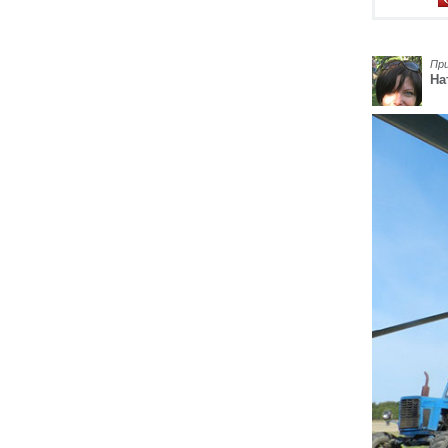
Пр
На