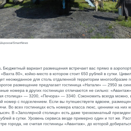
Широков/SmartNews
.
Бюджетный вариант размещения встречает вас прямо в аэропор
«Вахта 80», койко-место в котором стоит 650 рублей в сутки. Цив
дет неожиданное для столь отдаленной территории многообразие г
рогое размещение предлагает гостиница «Натали» — 2950 за син
чные номера в других гостиницах отличаются не сильно: «Авантаж
я столица» — 3200, «Печора» — 3340. Сэкономить всегда можно, 
й номер с подселением. Если вы путешествуете вдвоем, размеще
сячи. Во всех гостиницах есть номера класса люкс, ценники на них 
 тысяч. В «Заполярной столице» есть даже трехкомнатный президе
 рублей в сутки. Уровень сервиса везде примерно один и тот же. Ра
нтре города, не считая гостиницы «Авантаж», до которой добиратьс