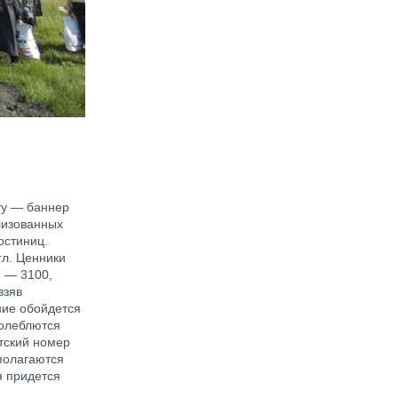
ту — баннер
илизованных
остиниц.
гл. Ценники
» — 3100,
взяв
ние обойдется
колеблются
нтский номер
сполагаются
я придется