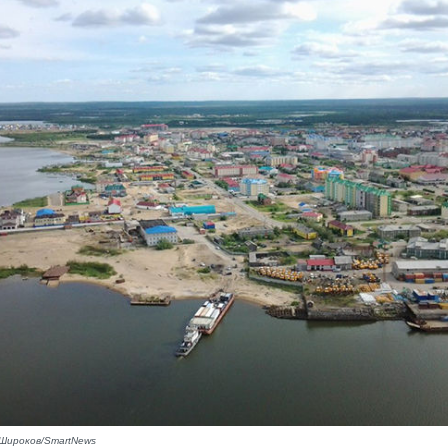
Широков/SmartNews