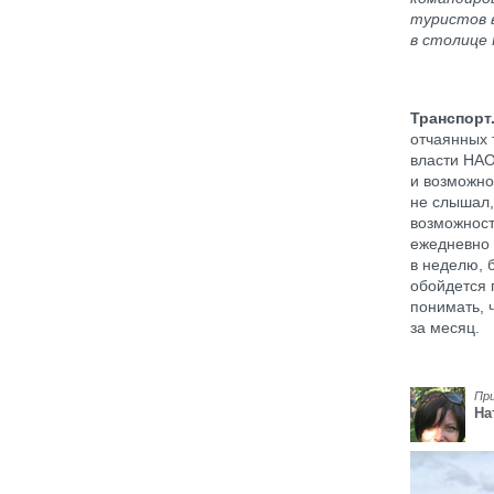
туристов 
в столице 
Транспорт
отчаянных 
власти НАО
и возможно
не слышал,
возможност
ежедневно 
в неделю, б
обойдется 
понимать, 
за месяц.
Пр
На