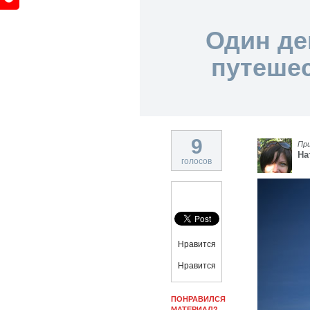
Один де
путешес
9
Пр
На
голосов
Нравится
Нравится
ПОНРАВИЛСЯ
МАТЕРИАЛ?