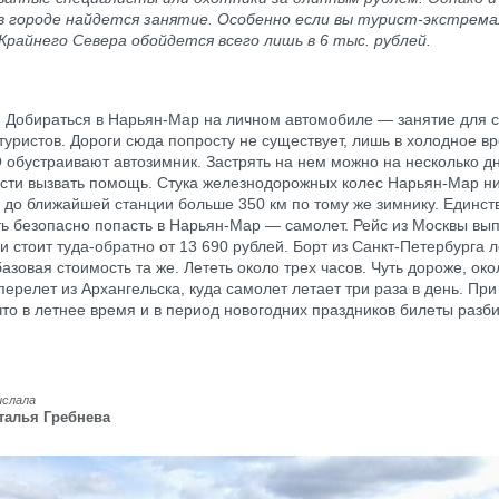
в городе найдется занятие. Особенно если вы турист-экстрема
Крайнего Севера обойдется всего лишь в 6 тыс. рублей.
.
Добираться в Нарьян-Мар на личном автомобиле — занятие для 
туристов. Дороги сюда попросту не существует, лишь в холодное в
 обустраивают автозимник. Застрять на нем можно на несколько дн
сти вызвать помощь. Стука железнодорожных колес Нарьян-Мар ни
 до ближайшей станции больше 350 км по тому же зимнику. Единст
ь безопасно попасть в Нарьян-Мар — самолет. Рейс из Москвы вы
и стоит туда-обратно от 13 690 рублей. Борт из Санкт-Петербурга 
азовая стоимость та же. Лететь около трех часов. Чуть дороже, окол
перелет из Архангельска, куда самолет летает три раза в день. При
что в летнее время и в период новогодних праздников билеты разб
ислала
талья Гребнева