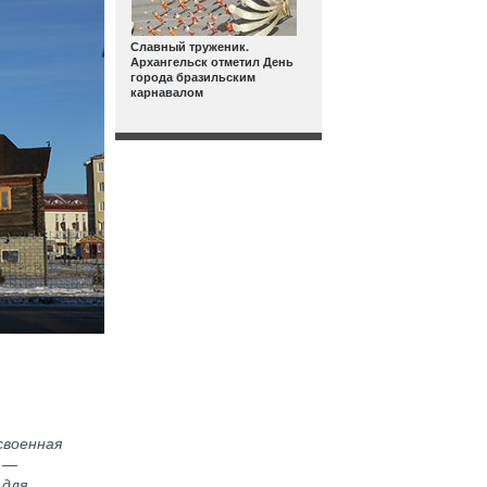
Славный труженик.
Архангельск отметил День
города бразильским
карнавалом
своенная
х —
 для