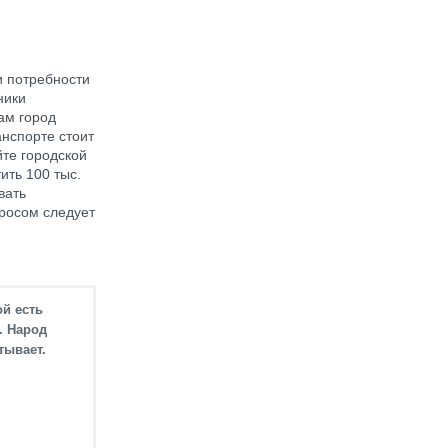
и потребности
ники
ам город
нспорте стоит
йте городской
ить 100 тыс.
вать
просом следует
й есть
. Народ
тывает.