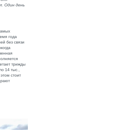
л. Один день
самых
ремя года
ей без связи
когда
венная
полняется
летает трижды
о 14 тыс.,
 этом стоит
ирают