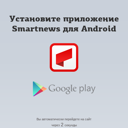
Установите приложение
Smartnews для Android
Вы автоматически перейдете на сайт
2
через
секунды