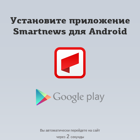
Установите приложение
Smartnews для Android
Вы автоматически перейдете на сайт
2
через
секунды