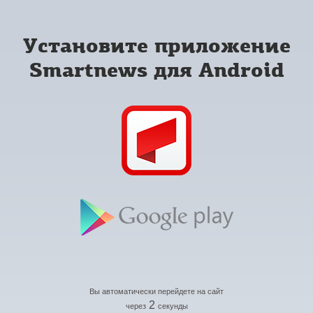
Установите приложение
Smartnews для Android
Вы автоматически перейдете на сайт
2
через
секунды