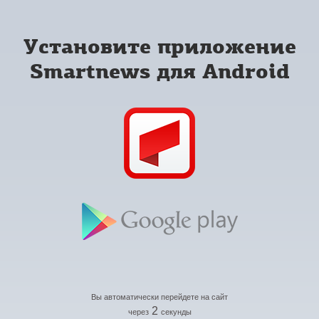
Установите приложение
Smartnews для Android
Вы автоматически перейдете на сайт
2
через
секунды