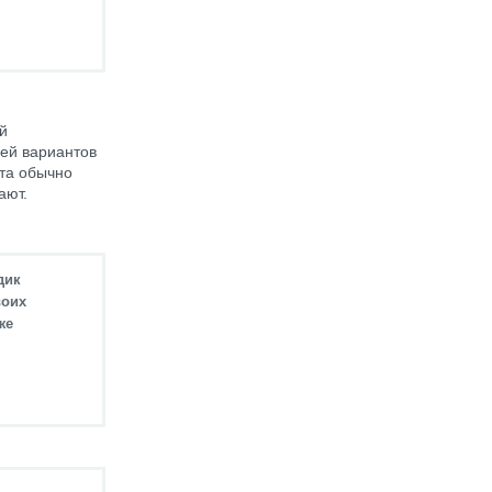
й
ей вариантов
ста обычно
ают.
дик
воих
же