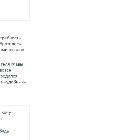
отребность
обратилось
ами в садах
ителя главы
вовсе
о родился
 в «удобных»
е хочу
е
ибудь