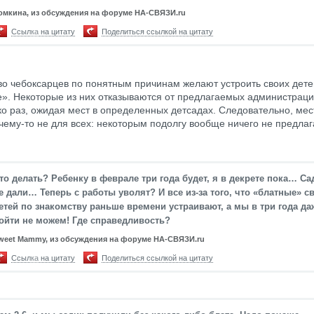
омкина, из обсуждения на форуме НА-СВЯЗИ.ru
Ссылка на цитату
Поделиться ссылкой на цитату
о чебоксарцев по понятным причинам желают устроить своих дете
». Некоторые из них отказываются от предлагаемых администраци
ко раз, ожидая мест в определенных детсадах. Следовательно, ме
очему-то не для всех: некоторым подолгу вообще ничего не предлаг
то делать? Ребенку в феврале три года будет, я в декрете пока… Са
е дали… Теперь с работы уволят? И все из-за того, что «блатные» с
етей по знакомству раньше времени устраивают, а мы в три года да
ойти не можем! Где справедливость?
weet Mammy, из обсуждения на форуме НА-СВЯЗИ.ru
Ссылка на цитату
Поделиться ссылкой на цитату