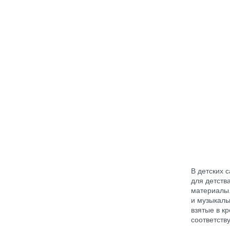
В детских с
для детств
материалы.
и музыкаль
взятые в к
соответств