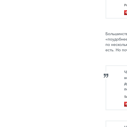
Р
Большинств
«поудобнее
по несколь
есть. Но п
Ч
н
д
п
S