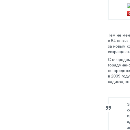
Тем не мен
в 54 новых
за новым к
сокращаютс
С очередям
горадминис
не придется
в 2009 год
садиках, к
З
с
п
а
з