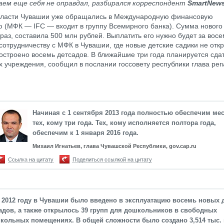
аем еще себя не оправдал, разбирался корреспондент
SmartNew
 власти Чувашии уже обращались в Международную финансовую
 (МФК — IFC — входит в группу Всемирного банка). Сумма нового к
раз, составила 500 млн рублей. Выплатить его нужно будет за восе
сотрудничеству с МФК в Чувашии, где новые детские садики не отк
построено восемь детсадов. В ближайшие три года планируется сда
 учреждения, сообщил в послании госсовету республики глава ре
Начиная с 1 сентября 2013 года полностью обеспечим ме
тех, кому три года. Тех, кому исполняется полтора года,
обеспечим к 1 января 2016 года.
Михаил Игнатьев, глава Чувашской Республики, gov.cap.ru
Ссылка на цитату
Поделиться ссылкой на цитату
 2012 году в Чувашии было введено в эксплуатацию восемь новых 
адов, а также открылось 39 групп для дошкольников в свободных
кольных помещениях. В общей сложности было создано 3,514 тыс. 