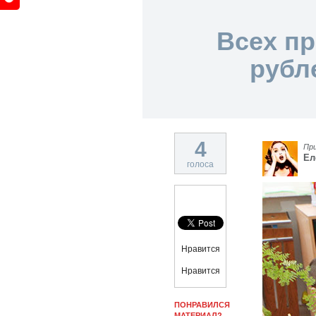
Всех пр
рубл
4
Пр
Ел
голоса
Нравится
Нравится
ПОНРАВИЛСЯ
МАТЕРИАЛ?