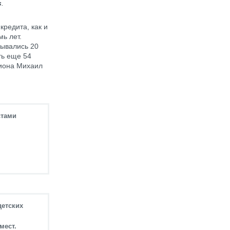
s
.
редита, как и
мь лет.
рывались 20
ть еще 54
гиона Михаил
стами
детских
мест.