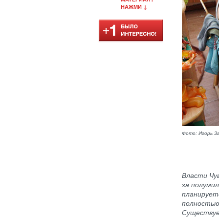
НАЖМИ ↓
Фото: Игорь З
Власти Чу
за полуми
планирует
полностью
Существует