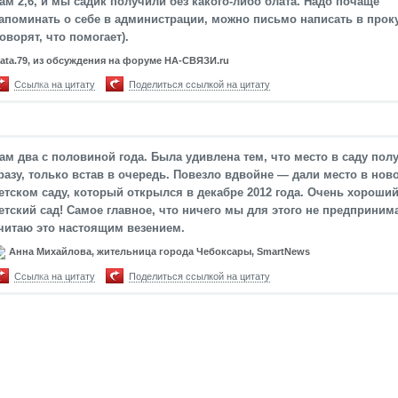
ам 2,6, и мы садик получили без какого-либо блата. Надо почаще
апоминать о себе в администрации, можно письмо написать в прок
говорят, что помогает).
nata.79, из обсуждения на форуме НА-СВЯЗИ.ru
Ссылка на цитату
Поделиться ссылкой на цитату
ам два с половиной года. Была удивлена тем, что место в саду пол
разу, только встав в очередь. Повезло вдвойне — дали место в нов
етском саду, который открылся в декабре 2012 года. Очень хороши
етский сад! Самое главное, что ничего мы для этого не предприним
читаю это настоящим везением.
Анна Михайлова, жительница города Чебоксары, SmartNews
Ссылка на цитату
Поделиться ссылкой на цитату