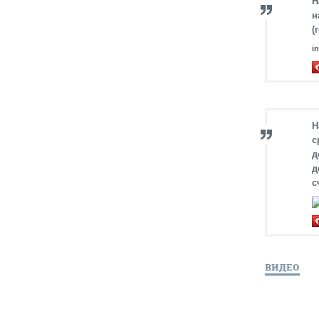
Н
н
(
i
Н
с
д
д
с
ВИДЕО