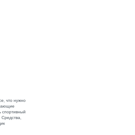
се, что нужно
учающие
ть спортивный
 Средства,
дик