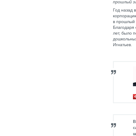
прошлый з
Год назад
корпорацию
в прошлый 
Благодаря 
лет, было 
дошкольных
Игнатьев.
В
с
ш