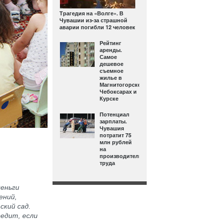
Трагедия на «Волге». В
Чувашии из-за страшной
аварии погибли 12 человек
Рейтинг
аренды.
Самое
дешевое
съемное
жилье в
Магнитогорске,
Чебоксарах и
Курске
Потенциал
зарплаты.
Чувашия
потратит 75
млн рублей
на
производительность
труда
деньги
ений,
ский сад.
редит, если