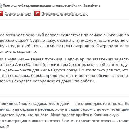
Пресс-служба администрации главы республики, SmartNews
Ссылка на цитату
Поделиться ссылкой на цитату
ее возникает резонный вопрос: существует ли сейчас в Чувашии п
 детских садах? Судя по тому, с каким энтузиазмом правительство 
редитом, потребность — в числе первоочередных. Очереди за мест
я очень медленно.
и в Чувашии — вечная путаница. Например, по заявлению замест
трации Аллы Салаевой, родителям 3-летних малышей в этом году 
 ждать — места для них найдутся сразу. Но это только для тех, кт
у. Для остальных борьба продолжается, и идет она обычно за места
оторые находятся неподалеку от дома или работы.
вонили сейчас из садика, место дали — но очень далеко от дома. Н
ейчас туда отдавать ребенка, хочу в садик рядом с домом, если даж
ридется ждать его до лета. Меня просят прийти в Калининскую
дминистрацию и написать отказ. Чем мне грозит этот отказ — кто-н
нает?