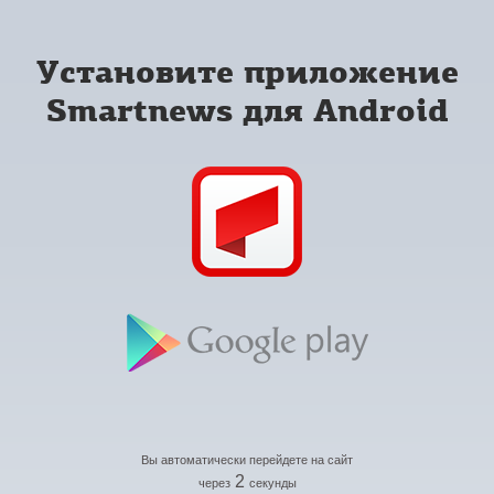
Установите приложение
Smartnews для Android
Вы автоматически перейдете на сайт
2
через
секунды