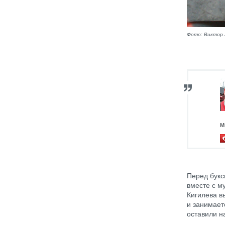
Фото: Виктор 
М
Перед букс
вместе с м
Кигилева в
и занимает
оставили н