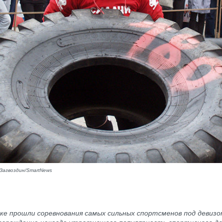
Загвоздин/SmartNews
ке прошли соревнования самых сильных спортсменов под девизо