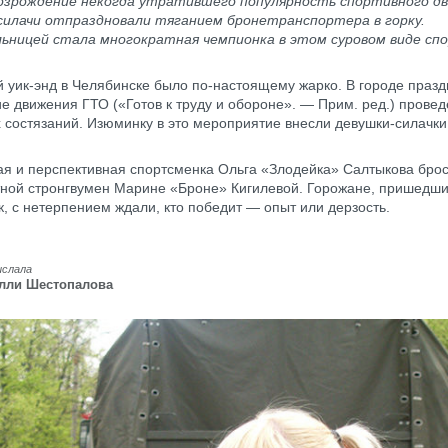
Возрождение некогда утратившего популярность спортивного д
силачи отпраздновали тяганием бронетранспортера в горку.
ьницей стала многократная чемпионка в этом суровом виде сп
 уик-энд в Челябинске было по-настоящему жарко. В городе праз
е движения ГТО («Готов к труду и обороне». — Прим. ред.) прове
 состязаний. Изюминку в это мероприятие внесли девушки-силачк
 и перспективная спортсменка Ольга «Злодейка» Салтыкова брос
ной стронгвумен Марине «Броне» Кигилевой. Горожане, пришедш
к, с нетерпением ждали, кто победит — опыт или дерзость.
ислала
лли Шестопалова