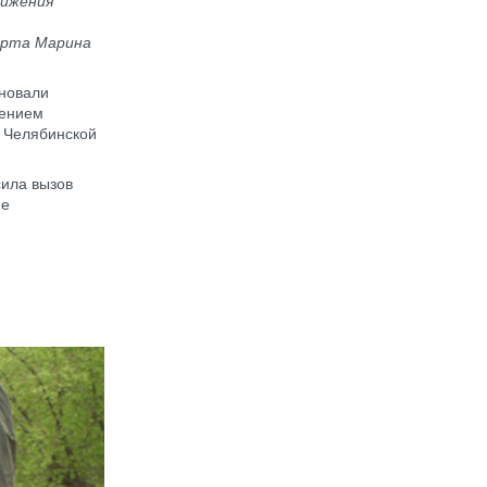
вижения
орта Марина
дновали
дением
и Челябинской
ила вызов
ие