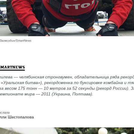
Загвоздин/SmartNews
SMARTNEWS
илева — челябинская стронгвумен, обладательница ряда рекорд
«Уральская битва»), рекордсменка по буксировке комбайна и т
а весом 175 тонн — 10 метров за 52 секунды (рекорд России). З
чемпионате мира — 2011 (Украина, Полтава).
ислала
лли Шестопалова