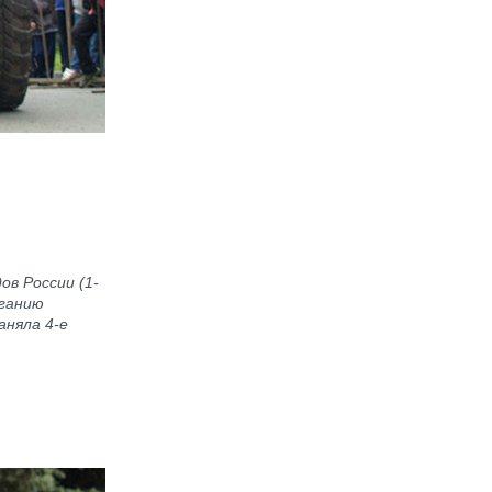
ов России (1-
яганию
аняла 4-е