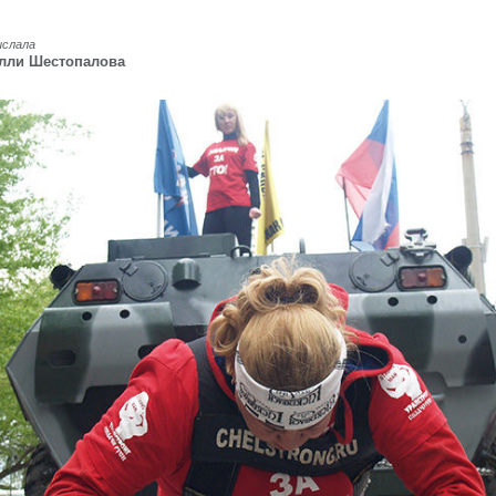
ислала
лли Шестопалова