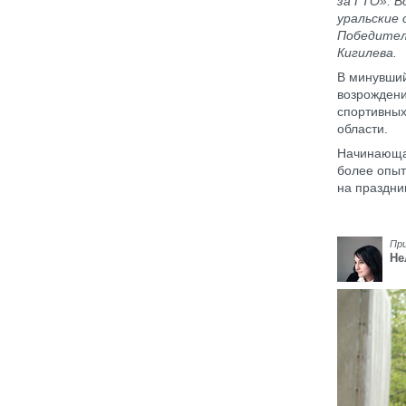
за ГТО». 
уральские 
Победител
Кигилева.
В минувший
возрождени
спортивных
области.
Начинающая
более опыт
на праздни
Пр
Не