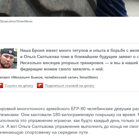
Загвоздин/SmartNews
Наша Броня имеет много титулов и опыта в борьбе с жел
и Ольга Салтыкова тоже в ближайшем будущем заявит о с
Несколько месяцев упорных тренировок — и мы в нашей
федерации можем смело заявлять о ней.
ихаил «Михалыч» Быков, челябинский силач, SmartNews
Ссылка на цитату
Поделиться ссылкой на цитату
ировкой многотонного армейского БТР-80 челябинские девушки ра
ужчинами. Они кантовали 180-килограммовую покрышку на время.
ыполнила это упражнение играючи, как будто каждый день только э
ся. А вот Ольга Салтыкова упражнение выполнить до конца не смо
ачинающую спортсменку на середине пути.