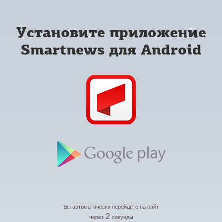
Установите приложение
Smartnews для Android
Вы автоматически перейдете на сайт
2
через
секунды