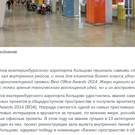
т Кольцово
тов екатеринбургского аэропорта Кольцово признали самыми 
И зал внутренних рейсов, и зона для клиентов бизнес-класса удо
архитектурной премии Best Office Awards 2014. Жюри оценило 
с точки зрения технического воплощения идей, но и их восприят
ов екатеринбургского аэропорта Кольцово удостоились звания сам
ных проектов в общедоступном пространстве и получили архитек
e Awards 2014 (BOA). Награда считается одной из самых престижных
ловых интерьеров и вручается за лучшие, по мнению жюри, россий
ые офисные проекты. В этом году на звание лучших в 13 категория
Один из них, проект реконструкции зала вылета внутренних линий и
Кольцово, одержал победу в номинации «Бизнес-пространство в о