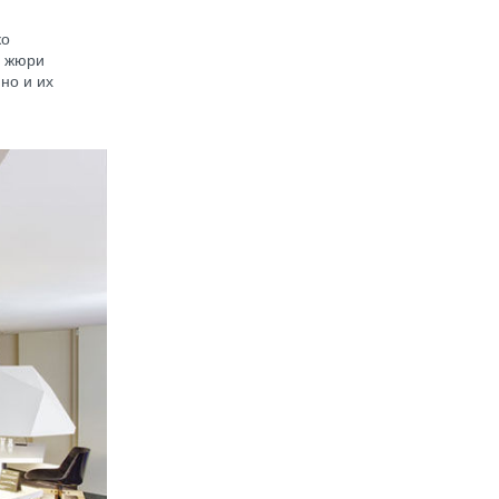
ко
ы жюри
но и их