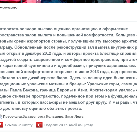
т Кольцово
вторитетное жюри высоко оценило организацию и оформление
ространства залов вылета и повышенной комфортности. Кольцово 
ервым среди аэропортов страны, получившим эту высокую архите
аграду. Обновленный после реконструкции зал вылета внутренних 
ыл открыт в декабре 2012 года, и авторы проекта блестяще справил
 задачей создать современное и комфортное пространство, при это
т характерной суетливости и однообразия, присущих аэровокзалам.
овышенной комфортности открылся в июне 2013 года, над проекто
аботало то же дизайнерское бюро. Здесь за основу идеи были взят
радиционные уральские мотивы и бренды: Уральские горы, самоцв
казы Павла Бажова, граница Европы и Азии. Архитекторам удалось 
диное стилевое пространство, поделенное при этом на функционал
егменты, в которых пассажиры не мешают друг другу. И мы рады, ч
о достоинству оценило оба этих проекта.
Пресс-служба аэропорта Кольцово, SmartNews
Ссылка на цитату
Поделиться ссылкой на цитату