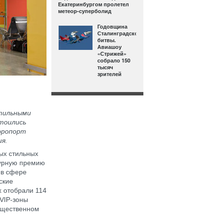
Екатеринбургом пролетел
метеор-суперболид
Годовщина
Сталинградской
битвы.
Авиашоу
«Стрижей»
собрало 150
тысяч
зрителей
стильными
стоились
аэропорт
ия.
ых стильных
турную премию
 в сфере
ские
х отобрали 114
 VIP-зоны
бщественном