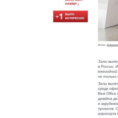
НАЖМИ ↓
Фото:
Аэропор
Залы выле
в России. 
ежегодной 
не только 
Залы вылет
среди офис
Best Offic
дизайна де
и зарубежн
проектов. 
аэропорта 