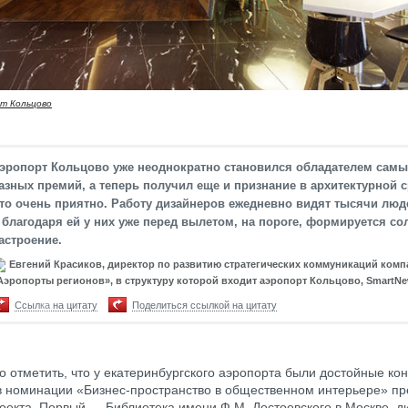
т Кольцово
эропорт Кольцово уже неоднократно становился обладателем самы
азных премий, а теперь получил еще и признание в архитектурной с
то очень приятно. Работу дизайнеров ежедневно видят тысячи люд
 благодаря ей у них уже перед вылетом, на пороге, формируется со
астроение.
Евгений Красиков, директор по развитию стратегических коммуникаций ком
Аэропорты регионов», в структуру которой входит аэропорт Кольцово, SmartN
Ссылка на цитату
Поделиться ссылкой на цитату
 отметить, что у екатеринбургского аэропорта были достойные кон
в номинации «Бизнес-пространство в общественном интерьере» п
оекта. Первый — Библиотека имени Ф.М. Достоевского в Москве, д