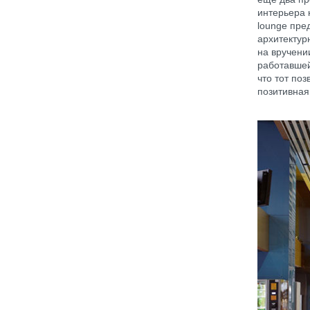
интерьера 
lounge пре
архитектур
на вручени
работавшей
что тот по
позитивная