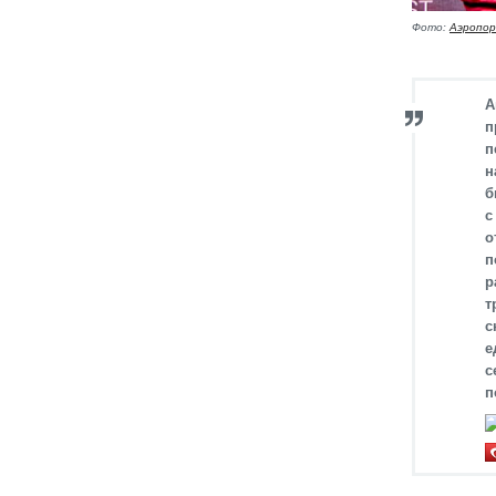
Фото:
Аэропор
А
п
п
н
б
с
о
п
р
т
с
е
с
п