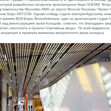
которой разработало питерское архитектурное бюро SVESMI. Втор
дставительства Mercedes-AMG на трассе Moscow Raceway. Проект
ным бюро OFFCON. Однако победу отдали екатеринбургскому ном
и премии BOA Борис Воскобойников, один из архитекторов студии 
 над реконструкцией залов Кольцово, отметил, что благодарен заказ
зволил «воплотить в проекте позитивные вещи». По всей видимости
 концепция и привлека внимание авторитетного жюри конкурса.