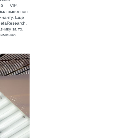
ой — VIP-
 был выполнен
инанту. Еще
NefaResearch,
чику за то,
, именно