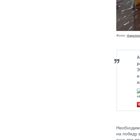
Фото:
Аэропор
А
р
Э
и
н
«
Необходимо
на победу 
еще два пр