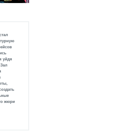
стал
ктурную
рейсов
ись
м уйдя
 Зал
м
ы
еты,
создать
ьные
то жюри