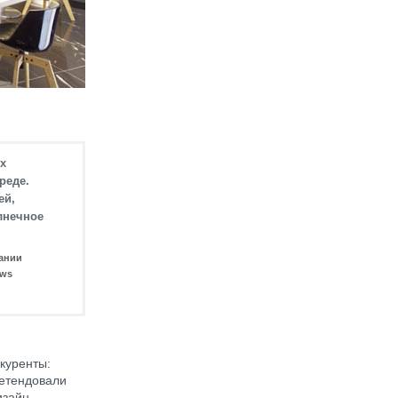
х
реде.
ей,
лнечное
пании
ews
куренты:
ретендовали
изайн