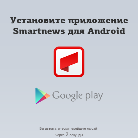
Установите приложение
Smartnews для Android
Вы автоматически перейдете на сайт
2
через
секунды