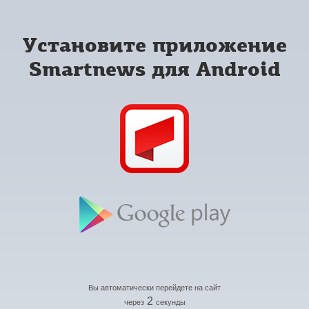
Установите приложение
Smartnews для Android
Вы автоматически перейдете на сайт
2
через
секунды