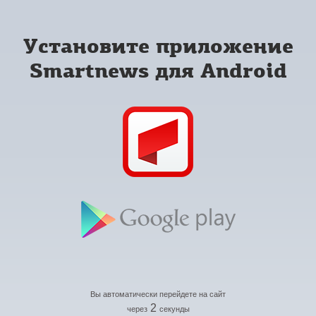
Установите приложение
Smartnews для Android
Вы автоматически перейдете на сайт
2
через
секунды