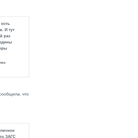
 хоть
. И тут
й раз
ардины
доры
ews
сообщила, что
 личное
что ЗАГС