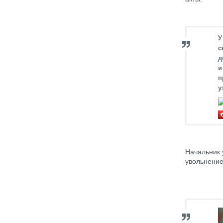
У
с
д
и
п
у
Начальник 
увольнение