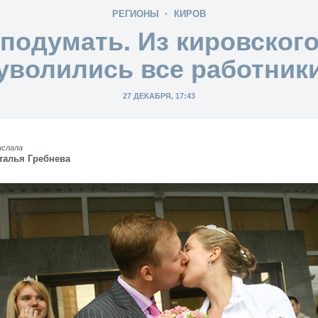
РЕГИОНЫ
КИРОВ
подумать. Из кировског
уволились все работник
27 ДЕКАБРЯ, 17:43
ислала
талья Гребнева