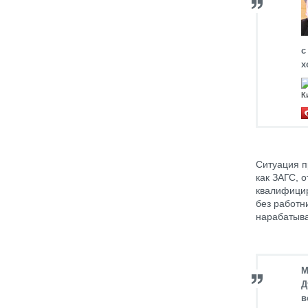
с
х
К
Ситуация п
как ЗАГС, 
квалифицир
без работн
нарабатыва
М
Д
в