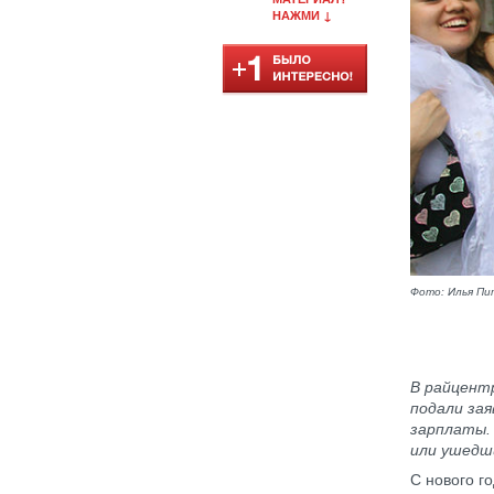
НАЖМИ ↓
Фото: Илья Пи
В райцен
подали зая
зарплаты.
или ушедши
С нового г