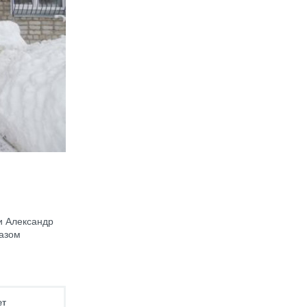
и Александр
разом
ет