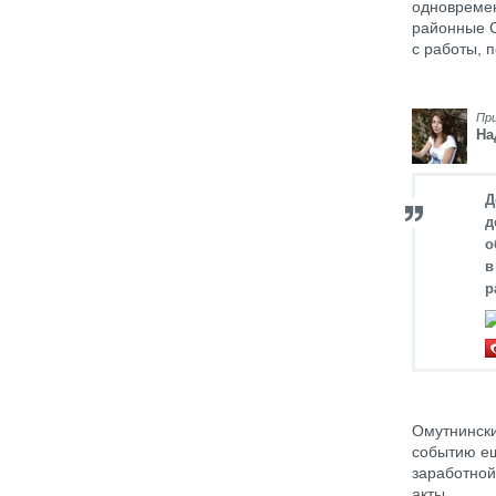
одновремен
районные С
с работы, 
Пр
На
Д
д
о
в
р
Омутнински
событию ещ
заработной
акты.