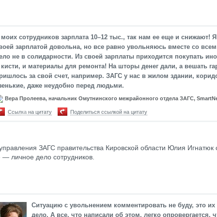
 моих сотрудников зарплата 10–12 тыс., так нам ее еще и снижают! Я
воей зарплатой довольна, но все равно увольняюсь вместе со всеми
ело не в солидарности. Из своей зарплаты приходится покупать ино
 кисти, и материалы для ремонта! На шторы денег дали, а вешать г
ришлось за свой счет, например. ЗАГС у нас в жилом здании, кори
зенькие, даже неудобно перед людьми.
Вера Пролеева, начальник Омутнинского межрайонного отдела ЗАГС, SmartN
Ссылка на цитату
Поделиться ссылкой на цитату
управления ЗАГС правительства Кировской области Юлия Игнатюк 
 — личное дело сотрудников.
Ситуацию с увольнением комментировать не буду, это их
дело. А все, что написали об этом, легко опровергается, 