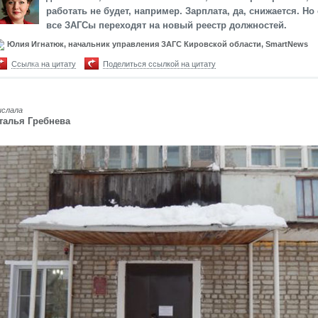
работать не будет, например. Зарплата, да, снижается. Но
все ЗАГСы переходят на новый реестр должностей.
Юлия Игнатюк, начальник управления ЗАГС Кировской области, SmartNews
Ссылка на цитату
Поделиться ссылкой на цитату
ислала
талья Гребнева