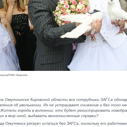
талев/РИА Новости
тре
Омутнинске
Кировской области все сотрудники ЗАГСа однов
вления об увольнении. Их не устраивает снижение и без того н
 Жители города в волнении: кто будет регистрировать новобр
х в мир иной, выдавать многочисленные справки?
ода Омутнинск рискует остаться без ЗАГСа, поскольку его работники