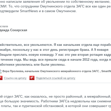
но написали заявления об увольнении по собственному желанию,
МИ. То, что сотрудники Омутнинского отдела ЗАГС все как один р
подтвердили SmartNews и в самом Омутнинске.
ислала
дежда Сокирская
ействительно, все увольняются. Я как начальник отдела еще пораб
екабря, поскольку у нас в этот день регистрация брака. А 9 января
бещали прислать новую команду. У нас это уже вторая ротация кад
 течение года. Мы ведь все пришли сюда в начале 2012 года, когда 
аботники уволились или были уволены.
Вера Пролеева, начальник Омутнинского межрайонного отдела ЗАГС , Smart
Ссылка на цитату
Поделиться ссылкой на цитату
й отдел ЗАГС, как оказалось, не просто районный, а межрайонный,
е большую значимость. Работники ЗАГСа недовольны как снижен
 платы, так и пуританской обстановкой, в которой они совершают 