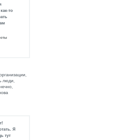
я
как-то
вать
Там
боты
 организации,
ь люди,
нечно,
нова
т!
тать. Я
ь тут