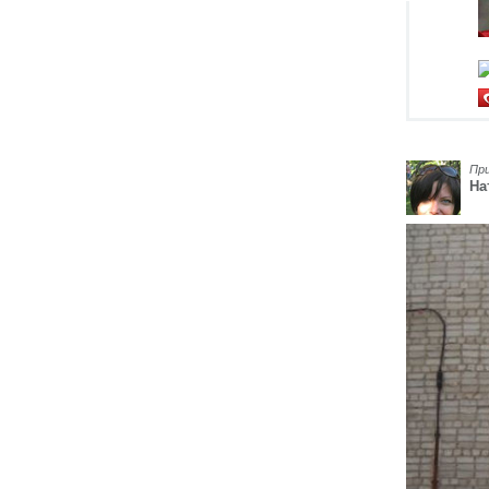
Пр
На