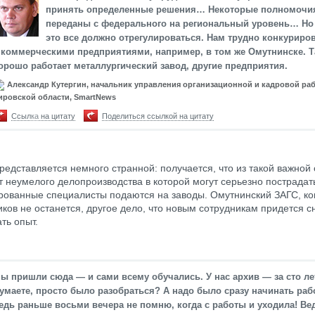
принять определенные решения… Некоторые полномочи
переданы с федерального на региональный уровень… Но 
это все должно отрегулироваться. Нам трудно конкуриро
 коммерческими предприятиями, например, в том же Омутнинске. 
орошо работает металлургический завод, другие предприятия.
Александр Кутергин, начальник управления организационной и кадровой ра
ировской области, SmartNews
Ссылка на цитату
Поделиться ссылкой на цитату
редставляется немного странной: получается, что из такой важной
от неумелого делопроизводства в которой могут серьезно пострадат
ованные специалисты подаются на заводы. Омутнинский ЗАГС, ко
иков не останется, другое дело, что новым сотрудникам придется с
ть опыт.
ы пришли сюда — и сами всему обучались. У нас архив — за сто ле
умаете, просто было разобраться? А надо было сразу начинать рабо
едь раньше восьми вечера не помню, когда с работы и уходила! Вед