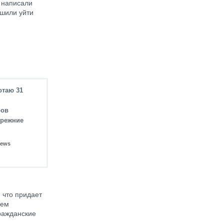
 написали
ешили уйти
отаю 31
ров
прежние
News
 что придает
ием
гражданские