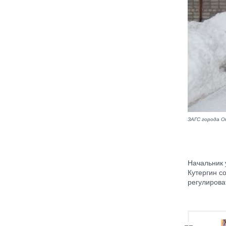
ЗАГС города О
Начальник 
Кутергин с
регулирова