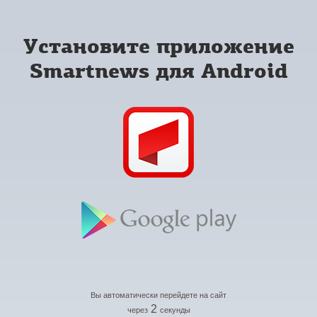
Установите приложение
Smartnews для Android
Вы автоматически перейдете на сайт
2
через
секунды