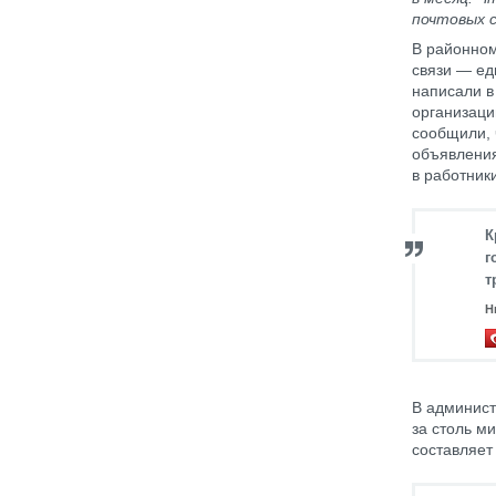
почтовых 
В районном
связи — ед
написали в
организаци
сообщили, 
объявления
в работник
К
г
т
Н
В админист
за столь м
составляет