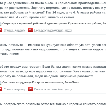
то у нас единственная почта была. В нормальном производственно
дании расположена. Зарплату нормальную не платят, потому все и 
ак там работать за 4 тысячи? Там 24 надо, а не 4. А главы района на
ейчас нет. И никто, кроме него, ничего не скажет.
Секретарь в приемной районной администрации Красносельского района, S
Ссылка на цитату
Поделиться ссылкой на цитату
ском почтамте — именно он курирует всю областную сеть узлов св
то труд почтовиков явно недооценен, что и ведет к текучке кадров, а
увольнениям.
сё это правду вам говорят. Если бы вы знали, какие низкие зарплат
амом почтамте, да еще недостачи постоянные! Уже сколько лет нам
арплату не повышали, люди на одном энтузиазме работают!
Светлана, сотрудница Костромского почтамта, SmartNews
Ссылка на цитату
Поделиться ссылкой на цитату
м Костромского почтамта остается только с горечью констатироват