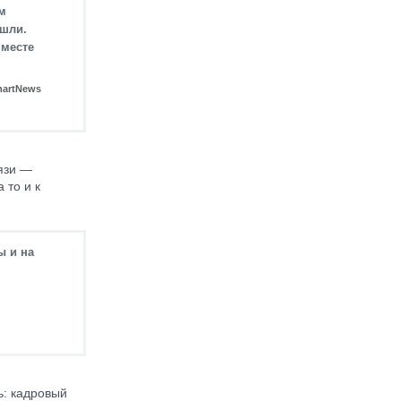
м
ушли.
 месте
martNews
язи —
 то и к
ы и на
ь: кадровый