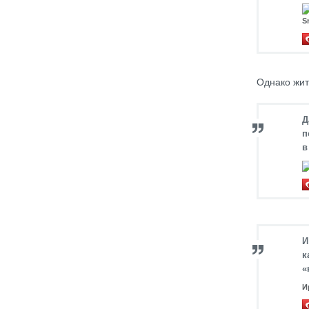
S
Однако жит
Д
п
в
И
к
«
И