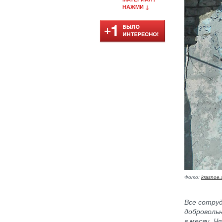
НАЖМИ ↓
Фото:
krasnoe.
Все сотруд
добровольн
в месяц. 