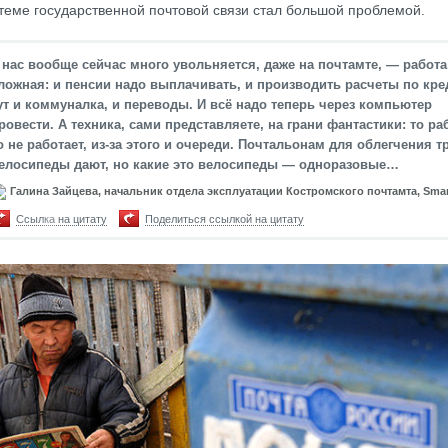
стеме государственной почтовой связи стал большой проблемой.
 нас вообще сейчас много увольняется, даже на почтамте, — работа
ложная: и пенсии надо выплачивать, и производить расчеты по кре
ут и коммуналка, и переводы. И всё надо теперь через компьютер
ровести. А техника, сами представляете, на грани фантастики: то раб
о не работает, из-за этого и очереди. Почтальонам для облегчения т
елосипеды дают, но какие это велосипеды — одноразовые…
Галина Зайцева, начальник отдела эксплуатации Костромского почтамта, Sma
Ссылка на цитату
Поделиться ссылкой на цитату