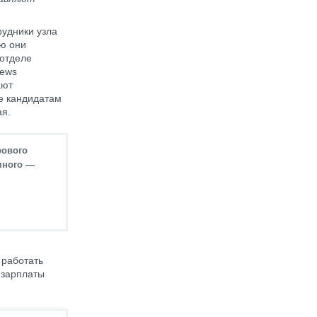
рудники узла
ию они
 отделе
News
ают
же кандидатам
ая.
рового
много —
 работать
 зарплаты