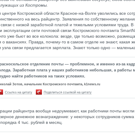
служащих из Костромы.
 центре Костромской области Красное-на-Волге уволились все сот
инственного на весь райцентр. Заявления по собственному желан
 связи с низкой заработной платой и тяжелыми условиями труда. В
и эксплуатации сети почтовой связи Костромского почтамта Smart
что уже бьют во все колокола: везде, где только возможно, размещ
 о вакансиях. Правда, почему-то в самом отделе не знают, какая 
и узла связи предлагается зарплата. Знают только одно — маленьк
расносельское отделение почты — проблемное, и именно из-за кад
олода. Заработная плата у наших работников небольшая, а работы 
рудно найти работников на таких условиях.
иколай Зотов, начальник Костромского почтамта, k1news.ru
Ссылка на цитату
Поделиться ссылкой на цитату
рации райцентра вообще недоумевают, как работники почты могли
изерное денежное вознаграждение: у некоторых сотрудников сумма
 порядка 4 тыс. рублей в месяц.