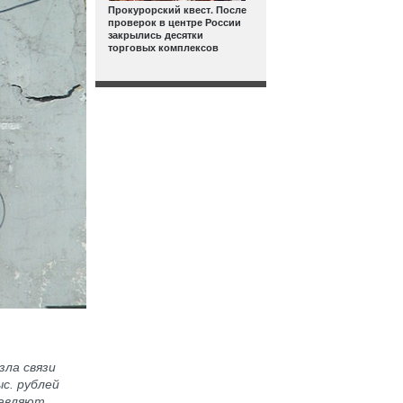
Прокурорский квест. После
проверок в центре России
закрылись десятки
торговых комплексов
зла связи
с. рублей
тавляют