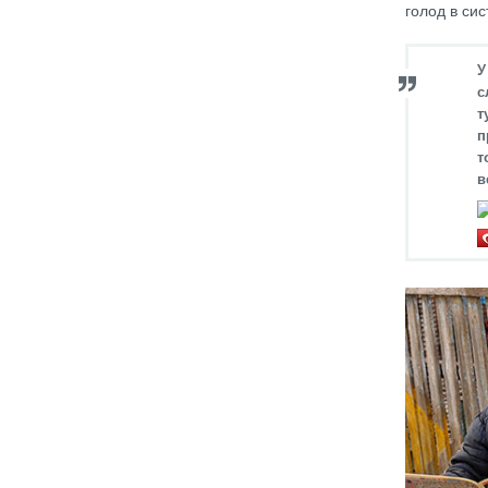
голод в си
У
с
т
п
т
в