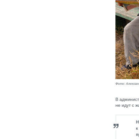
Фото: Алексан
В админист
не идут с 
Н
к
п