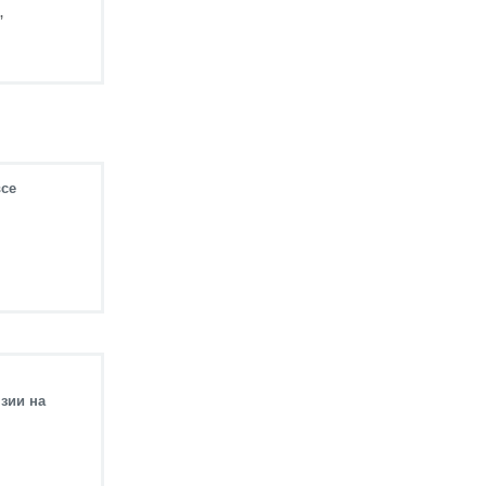
,
все
зии на