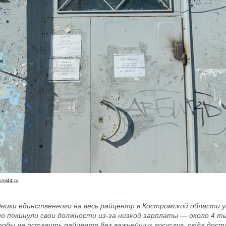
smi44.ru
ники единственного на весь райцентр в Костромской области у
о покинули свои должности из-за низкой зарплаты — около 4 ты
Чтобы не оставить райцентр без важнейших госуслуг, сюда дос