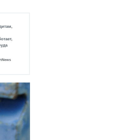
дитам,
отает,
руда
rtNews