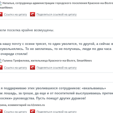
Наталья, сотрудница администрации городского поселения Красное-на-Волге
martNews
Ссылка на цитату
Поделиться ссылкой на цитату
ели поселка крайне возмущены.
а нашу почту с осени трясет, то один уволится, то другой, а сейчас 
оувольнялись. То не заплатишь, то не получишь, люди по два часа
 очереди стояли!
Галина Трефилова, жительница Красного-на-Волге, SmartNews
Ссылка на цитату
Поделиться ссылкой на цитату
 я поддерживаю этих уволившихся сотрудников: «вкалываешь»
ак лошадь, за гроши, да еще и от посетителей выслушиваешь претен
косяки» руководства. Пусть поищут других дураков!
рина, комментарий на k1news.ru
Ссылка на цитату
Поделиться ссылкой на цитату