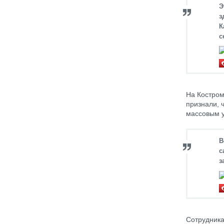
Э
з
К
с
На Костром
признали, ч
массовым 
В
с
з
Сотрудника