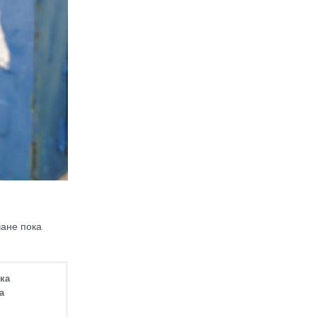
чане пока
ока
а