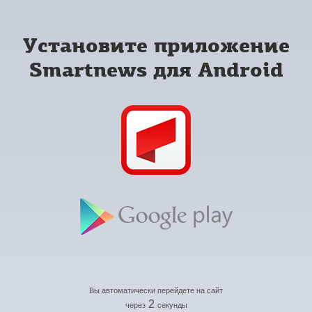
Установите приложение
Smartnews для Android
Вы автоматически перейдете на сайт
2
через
секунды