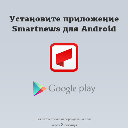
Установите приложение
Smartnews для Android
Вы автоматически перейдете на сайт
2
через
секунды