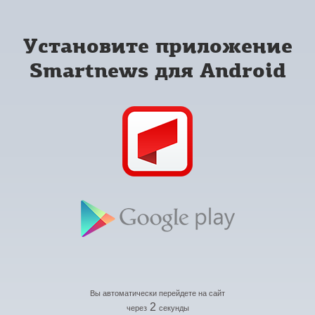
Установите приложение
Smartnews для Android
Вы автоматически перейдете на сайт
2
через
секунды