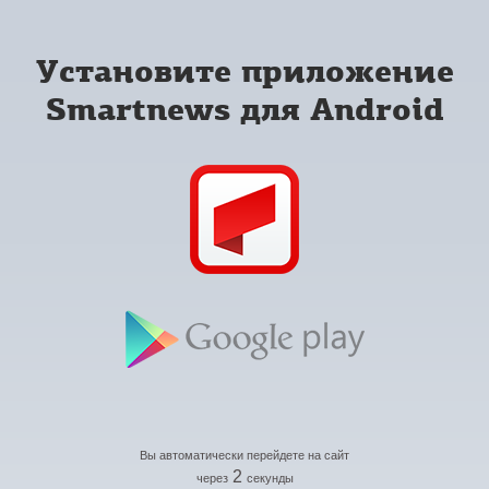
Установите приложение
Smartnews для Android
Вы автоматически перейдете на сайт
2
через
секунды