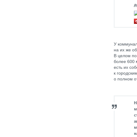
д
У коммунал
на их же о
В целом по
более 600 
есть их со
к городски
о полном о
Н
м
с
а
м
н