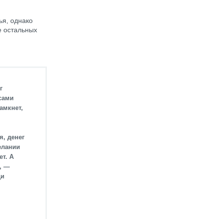
ья, однако
е остальных
г
 сами
амкнет,
я, денег
елании
ет. А
, —
ди