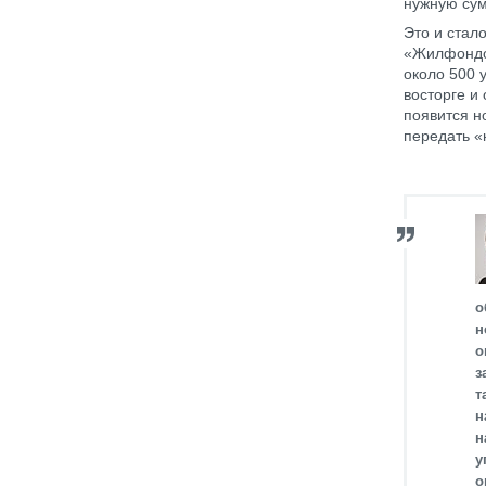
нужную сум
Это и стал
«Жилфондо
около 500 
восторге и
появится н
передать «
о
н
о
з
т
н
н
у
о