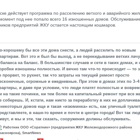
ске действует программа по расселению ветхого и аварийного жил
момент под нее попало всего 16 изношенных домов. Обслуживани
ников предприятий ЖКУ остается настоящим кошмаров.
о-хорошему бы все эти дома снести, а людей расселить по новым
вартирам. Вот это и был бы выход, а не перекидывание ветхих лачу
 баланса на баланс. В большинстве случаев и сети в таких домах, и
оробки изношены полностью. И вечно там что-то происходит — то з
о прорвет, то рухнет, так что затраты на текущий ремонт просто
есконечные, огромные и ежедневные. При этом в домах этих по 3–4
вартиры, и даже при условии, что люди платят полностью и воврем
и на такие починки, ни тем более на капитальный ремонт при все ж
е соберешь. И, кстати, нам никто за переработку в них не доплачива
 некоторых домов еще и такая «изюминка» есть, как уличный туалет
редставляете, в наше-то время и почти в центре города! Вот так лю
ивут, и мы и эти, так сказать, сооружения должны обслуживать.
Работник ООО «Соратник» (предприятия ЖКУ Железнодорожного района
расноярска), SmartNews