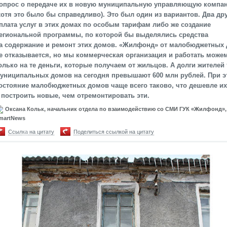
опрос о передаче их в новую муниципальную управляющую компа
хотя это было бы справедливо). Это был один из вариантов. Два др
плата услуг в этих домах по особым тарифам либо же создание
егиональной программы, по которой бы выделялись средства
а содержание и ремонт этих домов. «Жилфонд» от малобюджетных
е отказывается, но мы коммерческая организация и работать може
олько на те деньги, которые получаем от жильцов. А долги жителей
униципальных домов на сегодня превышают 600 млн рублей. При э
остояние малобюджетных домов чаще всего таково, что дешевле их
 построить новые, чем отремонтировать эти.
Оксана Кольк, начальник отдела по взаимодействию со СМИ ГУК «Жилфонд»,
martNews
Ссылка на цитату
Поделиться ссылкой на цитату