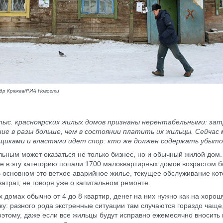
др Кряжев/РИА Новости
тыс. красноярских жилых домов признаны нерентабельными: за
ие в разы больше, чем в состоянии платить их жильцы. Сейчас
щиками и властями идет спор: кто же должен содержать убыто
ьным может оказаться не только бизнес, но и обычный жилой дом.
е в эту категорию попали 1700 малоквартирных домов возрастом 
В основном это ветхое аварийное жилье, текущее обслуживание кот
затрат, не говоря уже о капитальном ремонте.
их домах обычно от 4 до 8 квартир, денег на них нужно как на хоро
ку: разного рода экстренные ситуации там случаются гораздо чаще
оэтому, даже если все жильцы будут исправно ежемесячно вносить 