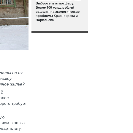
Выбросы в атмосферу.
Более 100 млрд рублей
выделят на экологические
проблемы Красноярска и
Норильска
траты на их
 между
чное жилье?
 В
более
орого требует
шую
, чем в новых
квартплату,