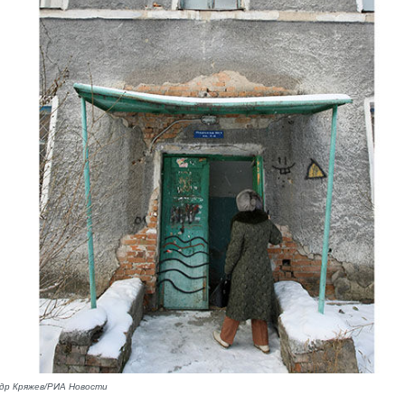
др Кряжев/РИА Новости