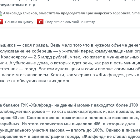
окументами и т. д.
Александр Глисков, заместитель председателя Красноярского горсовета, Sma
Ссылка на цитату
Поделиться ссылкой на цитату
ьщиков — своя правда. Ведь мало того что в нужном объеме денег
бслуживание не соберешь — у жителей перед коммунальщиками ог
 Красноярску — 2,5 млрд рублей, у тех, кто живет в муниципальны
млн. А убыточные дома, о которых идет речь, как раз и есть муници
бственник — город. Вот коммунальщики и сочли вполне логичным о
м властям с заявлением. Кстати, как уверяют в «Жилфонде», речь 
тказе от обслуживания этих домов.
а балансе ГУК «Жилфонд» на данный момент находится более 1700
алобюджетных домов — то есть малоквартирных и, как правило, ве
тарше 60 лет. Соответственно, практически полностью изношенных,
варийных. Из этого количества мы выделили 486, в которых доля
униципального участия высока — вплоть до 100%. Однако в письме
аправленном в администрацию города, «Жилфонд» не ставил одно