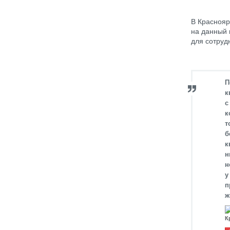
В Краснояр
на данный 
для сотруд
П
к
с
к
т
б
к
н
н
у
п
ж
К