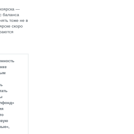
ноярска —
с баланса
нять тоже не в
ярске скоро
араются
енность
нке
лым
ть
тать
цы
илфонд»
ия
то
овую
ные»,