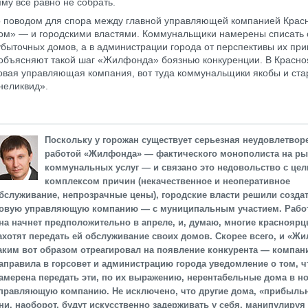
му все равно не собрать.
о поводом для спора между главной управляющей компанией Крас
м» — и городскими властями. Коммунальщики намерены списать 
убыточных домов, а в администрации города от перспективы их при
 объясняют такой шаг «Жилфонда» боязнью конкуренции. В Красно
овая управляющая компания, вот туда коммунальщики якобы и ст
неликвид».
Поскольку у горожан существует серьезная неудовлетвор
работой «Жилфонда» — фактического монополиста на ры
коммунальных услуг — и связано это недовольство с це
комплексом причин (некачественное и неоперативное
бслуживание, непрозрачные цены), городские власти решили созда
овую управляющую компанию — с муниципальным участием. Рабо
на начнет предположительно в апреле, и, думаю, многие краснояр
ахотят передать ей обслуживание своих домов. Скорее всего, и «Ж
аким вот образом отреагировал на появление конкурента — компан
аправила в горсовет и администрацию города уведомление о том, ч
амерена передать эти, по их выражению, нерентабельные дома в н
правляющую компанию. Не исключено, что другие дома, «прибыль
ни, наоборот, будут искусственно задерживать у себя, манипулируя