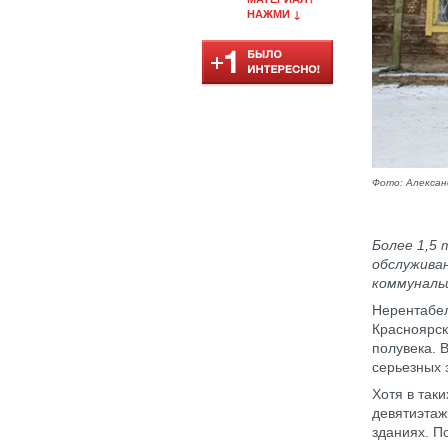
НАЖМИ ↓
Фото: Алексан
Более 1,5 
обслуживан
коммуналь
Нерентабел
Красноярск
полувека. 
серьезных 
Хотя в так
девятиэтаж
зданиях. П