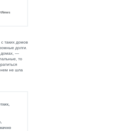
rtNews
 с таких домов
ромные долги.
х домах, —
пальные, то
братиться
в нем не шла
тхих,
,
значно