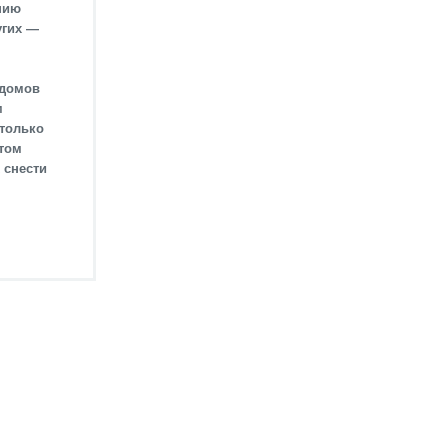
нию
угих —
 домов
м
 только
том
 снести