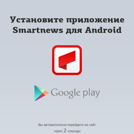
Установите приложение
Smartnews для Android
Вы автоматически перейдете на сайт
2
через
секунды