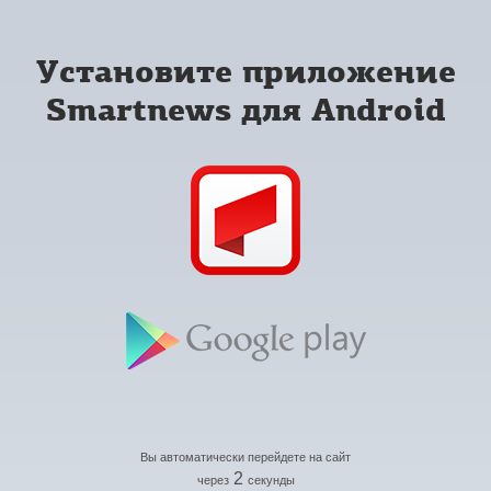
Установите приложение
Smartnews для Android
Вы автоматически перейдете на сайт
2
через
секунды