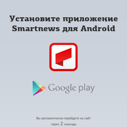
Установите приложение
Smartnews для Android
Вы автоматически перейдете на сайт
2
через
секунды