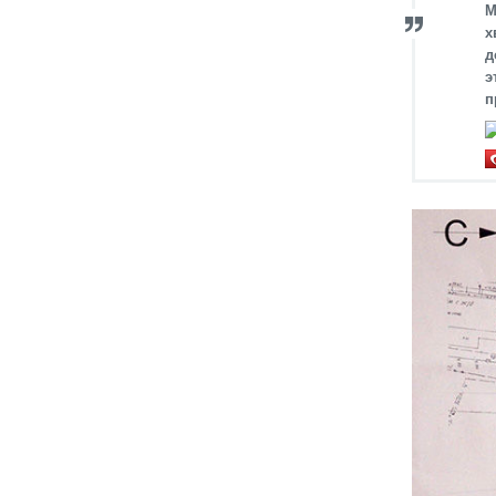
М
х
д
э
п