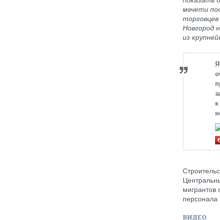
показать 
мечети пос
торговцев 
Новгород н
из крупней
Я
о
п
з
к
н
Строительс
Центральны
мигрантов 
персонала 
ВИДЕО