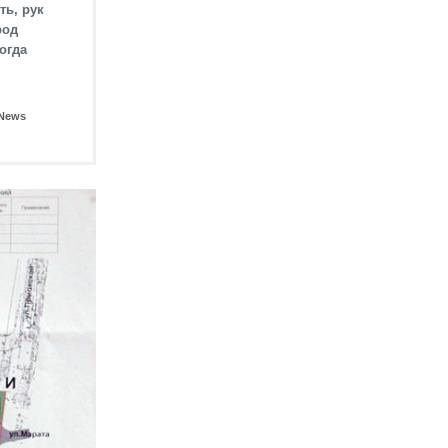
ть, рук
род
огда
tNews