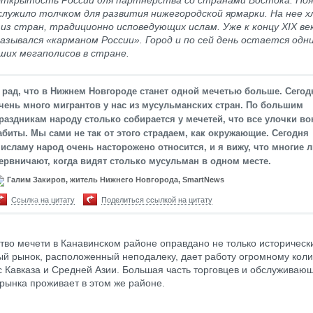
открытость России для партнерства со странами Востока. По
лужило толчком для развития нижегородской ярмарки. На нее 
из стран, традиционно исповедующих ислам. Уже к концу XIX ве
азывался «карманом России». Город и по сей день остается одн
ших мегаполисов в стране.
 рад, что в Нижнем Новгороде станет одной мечетью больше. Сегод
чень много мигрантов у нас из мусульманских стран. По большим
раздникам народу столько собирается у мечетей, что все улочки во
абиты. Мы сами не так от этого страдаем, как окружающие. Сегодня
 исламу народ очень насторожено относится, и я вижу, что многие 
ервничают, когда видят столько мусульман в одном месте.
Галим Закиров, житель Нижнего Новгорода, SmartNews
Ссылка на цитату
Поделиться ссылкой на цитату
тво мечети в Канавинском районе оправдано не только историческ
й рынок, расположенный неподалеку, дает работу огромному коли
с Кавказа и Средней Азии. Большая часть торговцев и обслуживаю
рынка проживает в этом же районе.