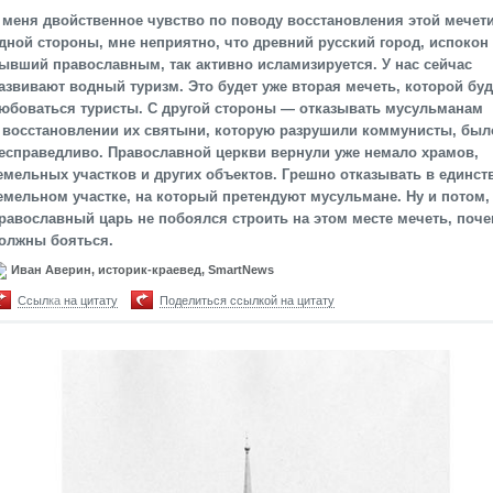
 меня двойственное чувство по поводу восстановления этой мечети
дной стороны, мне неприятно, что древний русский город, испокон
ывший православным, так активно исламизируется. У нас сейчас
азвивают водный туризм. Это будет уже вторая мечеть, которой буд
юбоваться туристы. С другой стороны — отказывать мусульманам
 восстановлении их святыни, которую разрушили коммунисты, был
есправедливо. Православной церкви вернули уже немало храмов,
емельных участков и других объектов. Грешно отказывать в единс
емельном участке, на который претендуют мусульмане. Ну и потом,
равославный царь не побоялся строить на этом месте мечеть, поч
олжны бояться.
Иван Аверин, историк-краевед, SmartNews
Ссылка на цитату
Поделиться ссылкой на цитату