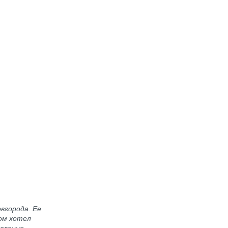
вгорода. Ее
зом хотел