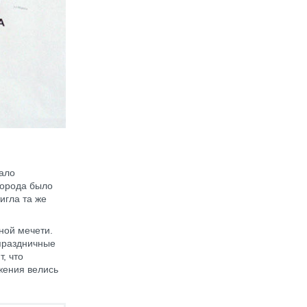
чало
города было
игла та же
ной мечети.
 праздничные
, что
жения велись