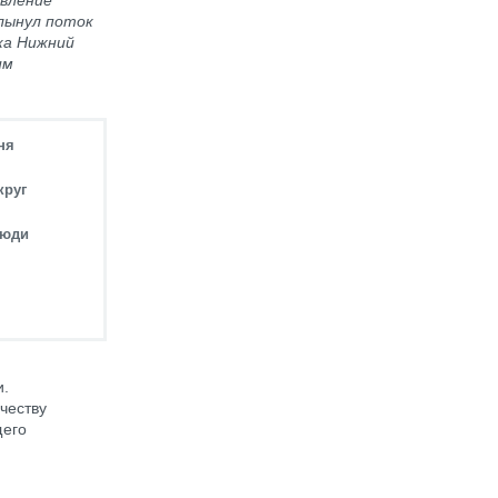
явление
хлынул поток
ка Нижний
им
ня
круг
люди
и.
честву
щего