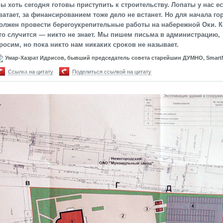
ы хоть сегодня готовы приступить к строительству. Лопаты у нас ес
ватает, за финансированием тоже дело не встанет. Но для начала го
олжен провести берегоукрепительные работы на набережной Оки. К
то случится — никто не знает. Мы пишем письма в администрацию,
росим, но пока никто нам никаких сроков не называет.
Умар-Хазрат Идрисов, бывший председатель совета старейшин ДУМНО, Smar
Ссылка на цитату
Поделиться ссылкой на цитату