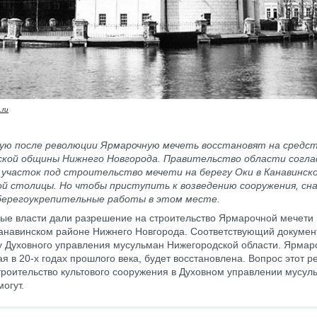
.ru
ую после революции Ярмарочную мечеть восстановят на средс
ской общины Нижнего Новгорода. Правительство области согла
 участок под строительство мечети на берегу Оки в Канавинск
й столицы. Но чтобы приступить к возведению сооружения, сн
берегоукрепительные работы в этом месте.
ые власти дали разрешение на строительство Ярмарочной мечети 
анавинском районе Нижнего Новгорода. Соответствующий докумен
у Духовного управления мусульман Нижегородской области. Ярмар
я в 20-х годах прошлого века, будет восстановлена. Вопрос этот р
троительство культового сооружения в Духовном управлении мусул
могут.