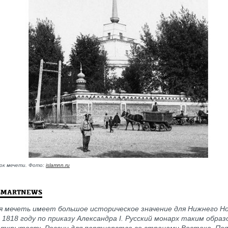
ок мечети. Фото:
islamnn.ru
SMARTNEWS
я мечеть имеет большое историческое значение для Нижнего Но
 1818 году по приказу Александра I. Русский монарх таким обра