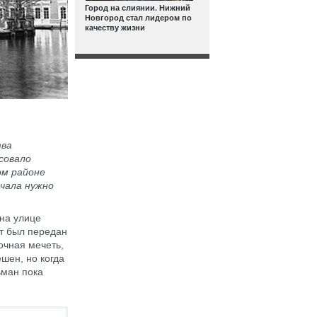
Город на слиянии. Нижний
Новгород стал лидером по
качеству жизни
тва
совало
ом районе
ачала нужно
на улице
т был передан
очная мечеть,
ешен, но когда
ьман пока