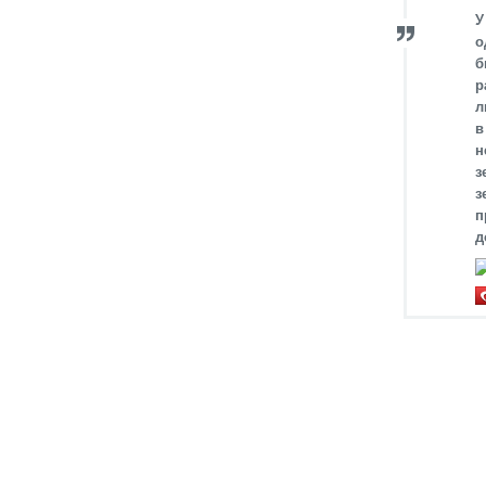
У
о
б
р
л
в
н
з
з
п
д