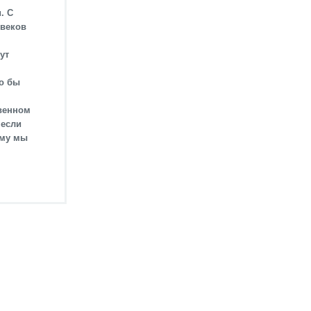
. С
 веков
ут
о бы
твенном
 если
ему мы