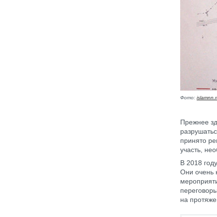
Фото:
islamnn.
Прежнее зд
разрушатьс
принято ре
участь, не
В 2018 год
Они очень 
мероприяти
переговоры
на протяже