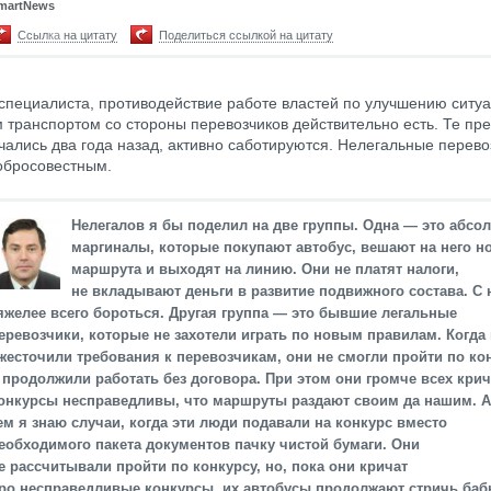
martNews
Ссылка на цитату
Поделиться ссылкой на цитату
специалиста, противодействие работе властей по улучшению ситу
м транспортом со стороны перевозчиков действительно есть. Те пр
чались два года назад, активно саботируются. Нелегальные перев
обросовестным.
Нелегалов я бы поделил на две группы. Одна — это абсо
маргиналы, которые покупают автобус, вешают на него н
маршрута и выходят на линию. Они не платят налоги,
не вкладывают деньги в развитие подвижного состава. С
яжелее всего бороться. Другая группа — это бывшие легальные
еревозчики, которые не захотели играть по новым правилам. Когда
жесточили требования к перевозчикам, они не смогли пройти по ко
 продолжили работать без договора. При этом они громче всех крич
онкурсы несправедливы, что маршруты раздают своим да нашим. 
ем я знаю случаи, когда эти люди подавали на конкурс вместо
еобходимого пакета документов пачку чистой бумаги. Они
е рассчитывали пройти по конкурсу, но, пока они кричат
ро несправедливые конкурсы, их автобусы продолжают стричь баб