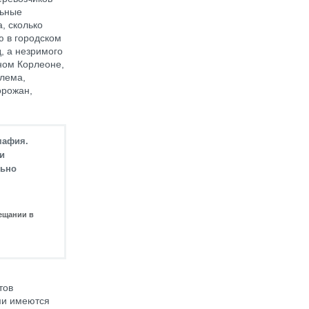
льные
, сколько
ю в городском
, а незримого
ном Корлеоне,
блема,
орожан,
мафия.
и
льно
ещании в
тов
ми имеются