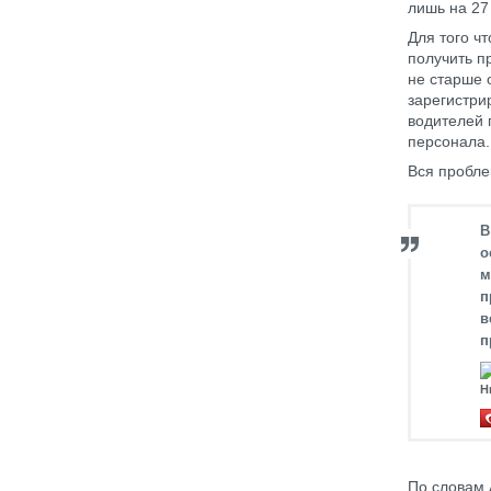
лишь на 27
Для того ч
получить п
не старше 
зарегистри
водителей 
персонала
Вся пробле
В
о
м
п
в
п
Н
По словам 