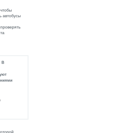
 чтобы
ь автобусы
 проверять
ыта
 В
руют
ениями
и
которой