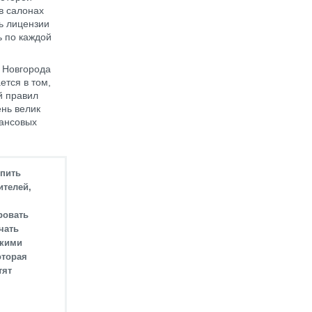
в салонах
ь лицензии
ь по каждой
 Новгорода
ется в том,
й правил
ень велик
нансовых
упить
ителей,
ровать
чать
акими
оторая
тят