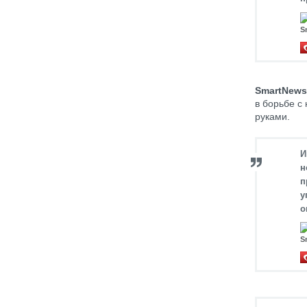
S
SmartNews
в борьбе с
руками.
И
н
п
у
о
S