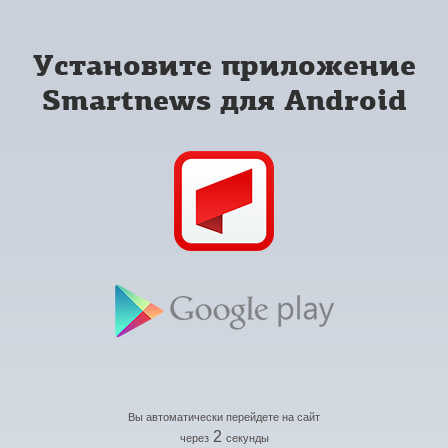
Установите приложение
Smartnews для Android
Вы автоматически перейдете на сайт
2
через
секунды