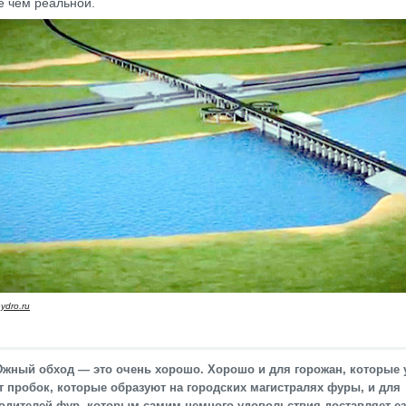
е чем реальной.
hydro.ru
жный обход — это очень хорошо. Хорошо и для горожан, которые 
т пробок, которые образуют на городских магистралях фуры, и для
одителей фур, которым самим немного удовольствия доставляет е