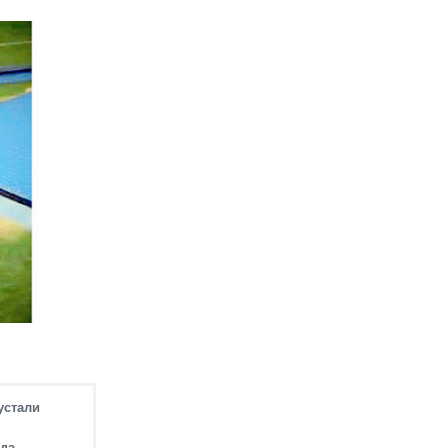
устали
зда