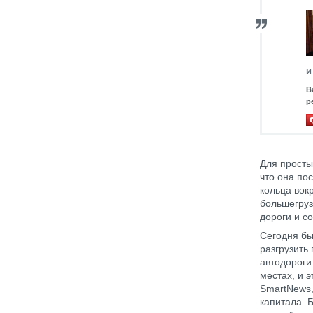
и
В
р
Для просты
что она по
кольца вок
большегруз
дороги и с
Сегодня б
разгрузить
автодороги
местах, и 
SmartNews
капитала. 