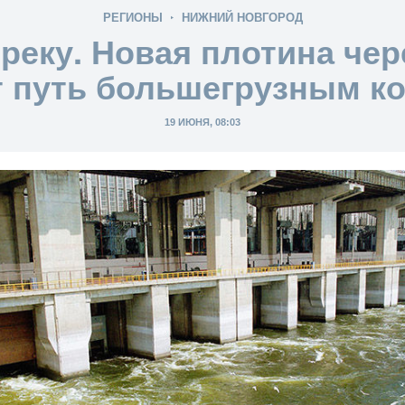
РЕГИОНЫ
НИЖНИЙ НОВГОРОД
 реку. Новая плотина чер
т путь большегрузным к
19 ИЮНЯ, 08:03