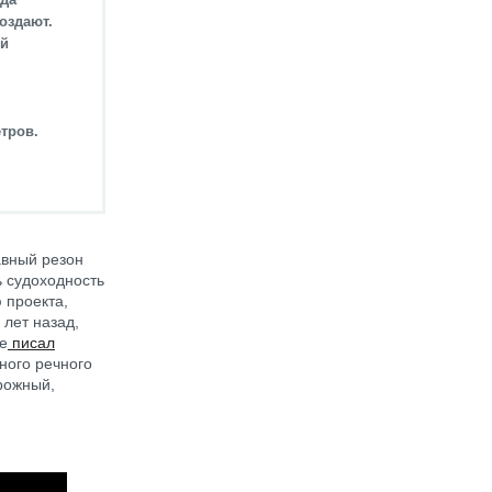
оздают.
ей
тров.
авный резон
ь судоходность
 проекта,
 лет назад,
же
писал
ного речного
рожный,