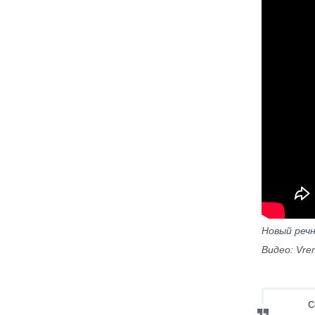
Новый речн
Видео: Vr
С