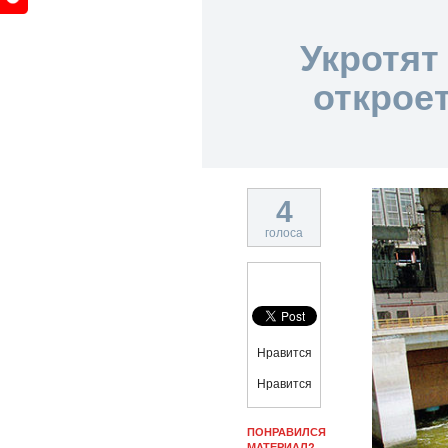
Укротят
открое
4
голоса
Нравится
Нравится
ПОНРАВИЛСЯ
МАТЕРИАЛ?