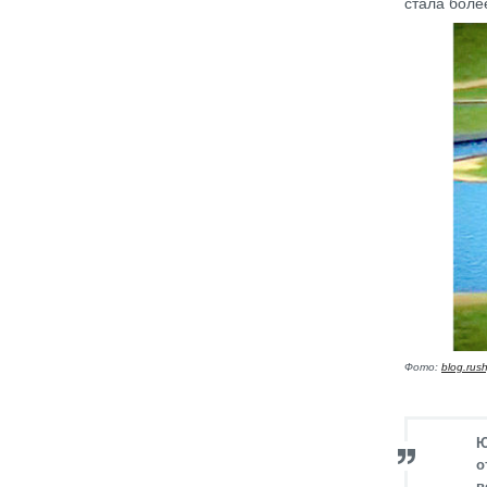
стала боле
Фото:
blog.rus
Ю
о
в