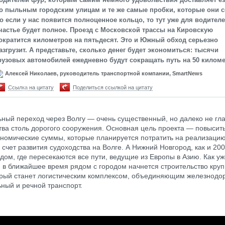
о пыльным городским улицам и те же самые пробки, которые они с
о если у нас появится полноценное кольцо, то тут уже для водител
частье будет полное. Проезд с Московской трассы на Кировскую
ократится километров на пятьдесят. Это и Южный обход серьезно
азгрузит. А представьте, сколько денег будет экономиться: тысячи
рузовых автомобилей ежедневно будут сокращать путь на 50 киломе
Алексей Николаев, руководитель транспортной компании, SmartNews
Ссылка на цитату
Поделиться ссылкой на цитату
ный переход через Волгу — очень существенный, но далеко не гл
тва столь дорогого сооружения. Основная цель проекта — повысит
ономические суммы, которые планируется потратить на реализацию
 счет развития судоходства на Волге. А Нижний Новгород, как и 200
одом, где пересекаются все пути, ведущие из Европы в Азию. Как у
 в ближайшее время рядом с городом начнется строительство круп
орый станет логистическим комплексом, объединяющим железнодо
ный и речной транспорт.