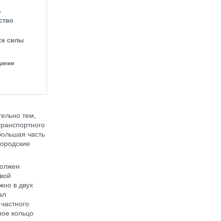
ь
ство
се силы
дании
тельно тем,
транспортного
большая часть
городские
должен
евой
жно в двух
ал
 частного
ное кольцо