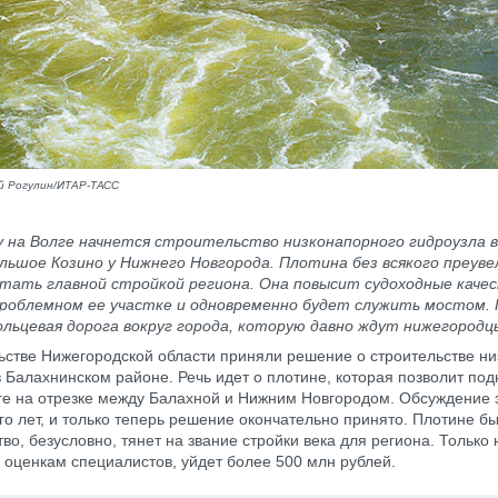
й Рогулин/ИТАР-ТАСС
у на Волге начнется строительство низконапорного гидроузла в
льшое Козино у Нижнего Новгорода. Плотина без всякого преуве
тать главной стройкой региона. Она повысит судоходные качес
проблемном ее участке и одновременно будет служить мостом. 
льцевая дорога вокруг города, которую давно ждут нижегородц
ьстве Нижегородской области приняли решение о строительстве н
в Балахнинском районе. Речь идет о плотине, которая позволит под
ге на отрезке между Балахной и Нижним Новгородом. Обсуждение э
го лет, и только теперь решение окончательно принято. Плотине бы
во, безусловно, тянет на звание стройки века для региона. Только 
о оценкам специалистов, уйдет более 500 млн рублей.