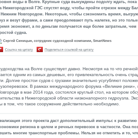
ровня воды в Волге. Крупные суда вынуждены подолгу ждать, пока
а Нижегородской ГЭС спустят воду, чтобы пройти отрезок между Ба
 Нижним Новгородом. Некоторые, чтобы сэкономить время, выгру
руз и везут фурами, а сами преодолевают путь налегке, но это тольк
ремя экономит, а по деньгам получается еще более затратным, чем
ростой судна.
Сергей Синицын, сотрудник судоходной компании, SmartNews
Ссылка на цитату
Поделиться ссылкой на цитату
удоходства на Волге существует давно. Несмотря на то что речной
тается одним из самых дешевых, его привлекательность очень стра
и. Долгие простои судов с грузами значительно усугубляют положе
рузоперевозок. В рамках международного форума «Великие реки»,
овгороде в мае 2014 года, состоялся круглый стол, на котором об
оительства в Нижегородской области низконапорного гидроузла. Эк
 в том, что такое сооружение действительно необходимо.
еализация этого проекта даст дополнительный импульс к развитию
кономики региона в целом и речных перевозок в частности. Она по
ешить многие транспортные проблемы. Нельзя не отметить и то, чт