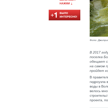
НАЖМИ ↓
Фото: Дмитри
В 2017 год
поселка Бо
обещает с
на самом 
пройдет ко
В правител
гидроузла 
воды в Вол
велось мно
строительст
проекта, п