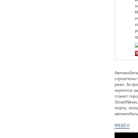
п
Н
с
с
р
г
Автомобиль
строительс
реки. Астр
окупятся за
станет гор
SmartNews,
порта, кот
автомобиль
ВИДЕО