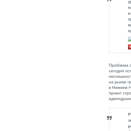
у
н
и
г
в
п
Проблема с
сегодня ос
неспешност
на рынке г
в Нижнем Н
проект стр
единодушны
Р
э
р