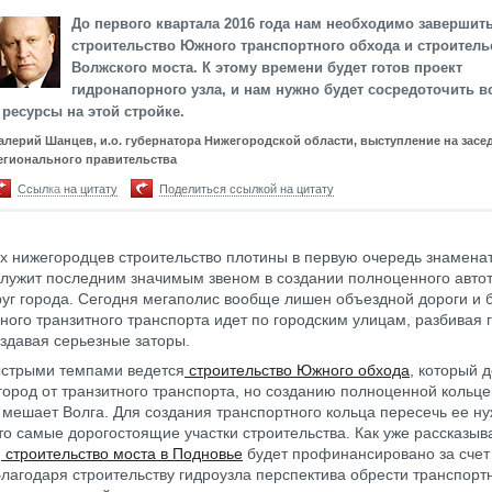
До
первого квартала 2016 года нам необходимо завершит
строительство Южного транспортного обхода и строитель
Волжского моста. К этому времени будет готов проект
гидронапорного узла, и нам нужно будет сосредоточить в
 ресурсы на этой стройке.
алерий Шанцев, и.о. губернатора Нижегородской области, выступление на засе
егионального правительства
Ссылка на цитату
Поделиться ссылкой на цитату
х нижегородцев строительство плотины в первую очередь знамена
служит последним значимым звеном в создании полноценного авто
руг города. Сегодня мегаполис вообще лишен объездной дороги и 
ного транзитного транспорта идет по городским улицам, разбивая 
оздавая серьезные заторы.
ыстрыми темпами ведется
строительство Южного обхода
, который 
 город от транзитного транспорта, но созданию полноценной кольц
 мешает Волга. Для создания транспортного кольца пересечь ее ну
это самые дорогостоящие участки строительства. Как уже рассказыв
,
строительство моста в Подновье
будет профинансировано за счет
Благодаря строительству гидроузла перспектива обрести транспорт