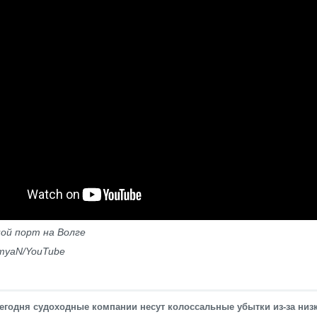
ой порт на Волге
emyaN/YouTube
егодня судоходные компании несут колоссальные убытки из-за низ