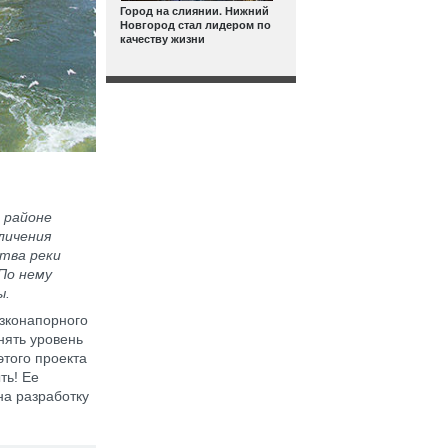
Город на слиянии. Нижний
Новгород стал лидером по
качеству жизни
 районе
личения
тва реки
По нему
ы.
изконапорного
нять уровень
того проекта
ть! Ее
на разработку