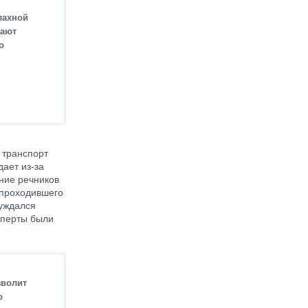
лахной
жают
о
 транспорт
дает из-за
ние речников
 проходившего
суждался
сперты были
зволит
о