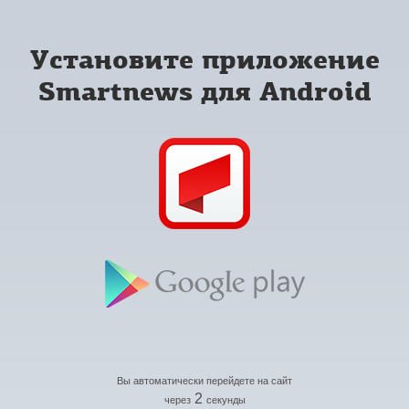
Установите приложение
Smartnews для Android
Вы автоматически перейдете на сайт
2
через
секунды