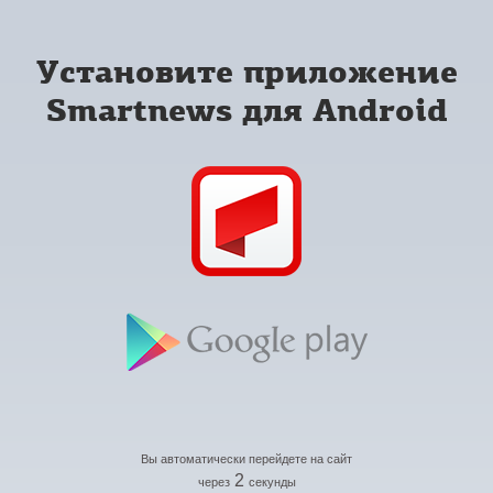
Установите приложение
Smartnews для Android
Вы автоматически перейдете на сайт
2
через
секунды