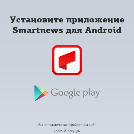
Установите приложение
Smartnews для Android
Вы автоматически перейдете на сайт
2
через
секунды