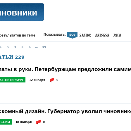
иновники
Показывать:
всё
статьи
авторов
теги
результатов
по теме
2
3
4
5
6
...
39
АТЬИ
229
паты в руки. Петербуржцам предложили самим
КТ-ПЕТЕРБУРГ
12 января
0
скомный дизайн. Губернатор уволил чиновнико
ОССИИ
18 ноября
0