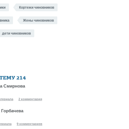
ики
Кортежи чиновников
вника
Жены чиновников
дети чиновников
 ТЕМУ
214
а Смирнова
атериала
2 комментария
 Горбачева
териала
9 комментариев