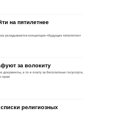
йти на пятилетнее
 раз укладывается концепция «будущих пятилеток»
афуют за волокиту
документы, а то и плату за бесплатные госуслуги,
о края
 списки религиозных