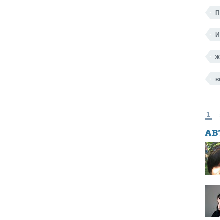
П
И
ж
в
1
АВ