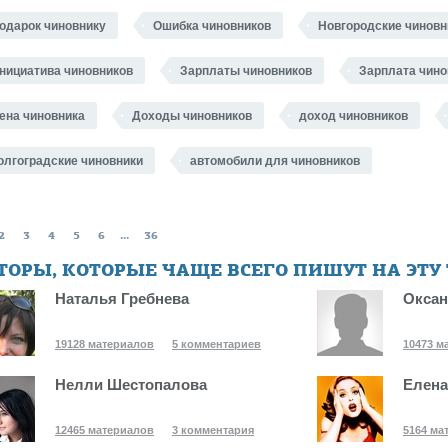
одарок чиновнику
Ошибка чиновников
Новгородские чиновн
нициатива чиновников
Зарплаты чиновников
Зарплата чино
ена чиновника
Доходы чиновников
доход чиновников
олгоградские чиновники
автомобили для чиновников
2
3
4
5
6
...
36
ТОРЫ, КОТОРЫЕ ЧАЩЕ ВСЕГО ПИШУТ НА ЭТУ
Наталья Гребнева
Оксан
19128 материалов
5 комментариев
10473 м
Нелли Шестопалова
Елена
12465 материалов
3 комментария
5164 ма