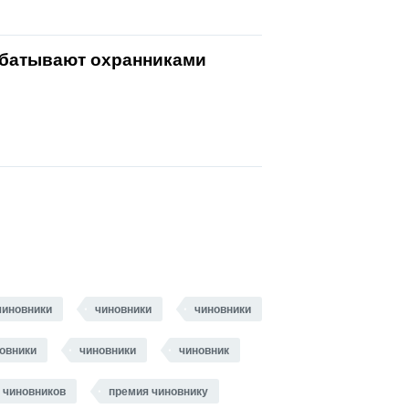
рабатывают охранниками
чиновники
чиновники
чиновники
овники
чиновники
чиновник
 чиновников
премия чиновнику