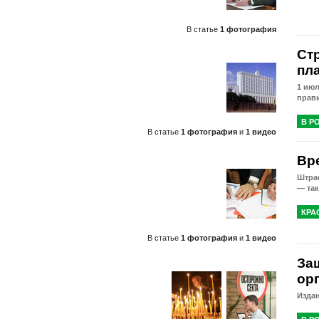
В статье
1 фотография
Ст
пл
1 июл
прав
В Р
В статье
1 фотография
и
1 видео
Вр
Штраф
— так
КРА
В статье
1 фотография
и
1 видео
За
ор
Изда