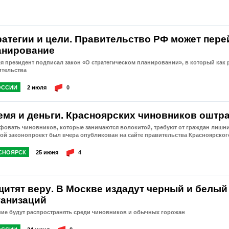
ратегии и цели. Правительство РФ может пере
анирование
я президент подписал закон «О стратегическом планировании», в который как
ительства
ОССИИ
2 июля
0
емя и деньги. Красноярских чиновников оштр
овать чиновников, которые занимаются волокитой, требуют от граждан лишние 
ой законопроект был вчера опубликован на сайте правительства Красноярског
СНОЯРСК
25 июня
4
щитят веру. В Москве издадут черный и белый
ганизаций
ние будут распространять среди чиновников и обычных горожан