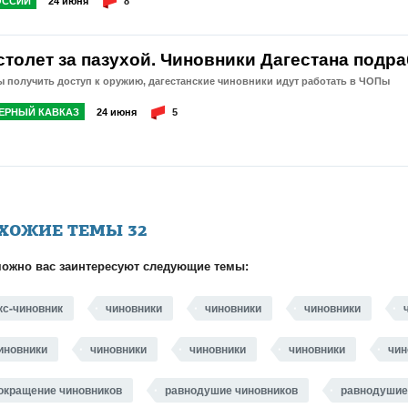
ОССИИ
24 июня
8
столет за пазухой. Чиновники Дагестана под
 получить доступ к оружию, дагестанские чиновники идут работать в ЧОПы
ЕРНЫЙ КАВКАЗ
24 июня
5
ХОЖИЕ ТЕМЫ
32
ожно вас заинтересуют следующие темы:
кс-чиновник
чиновники
чиновники
чиновники
иновники
чиновники
чиновники
чиновники
чин
окращение чиновников
равнодушие чиновников
равнодушие