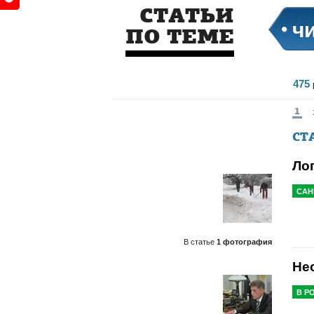
СТАТЬИ
ч
ПО ТЕМЕ
475
1
СТ
Ло
САН
В статье
1 фотография
Не
В Р