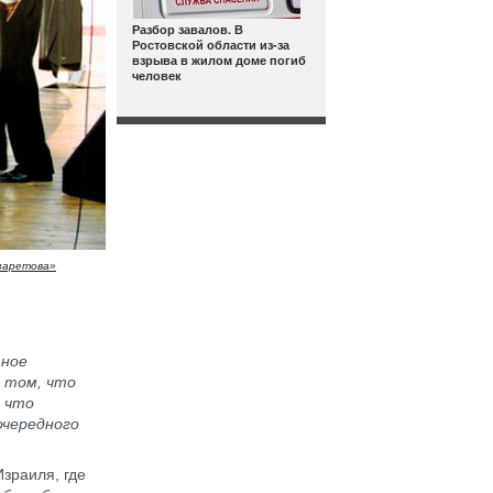
Разбор завалов. В
Ростовской области из-за
взрыва в жилом доме погиб
человек
заретова»
тное
 том, что
, что
очередного
зраиля, где