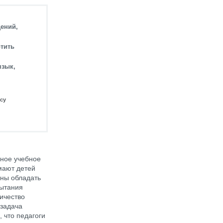
дений,
отить
язык,
су
ьное учебное
мают детей
жны обладать
пытания
ичество
 задача
 что педагоги