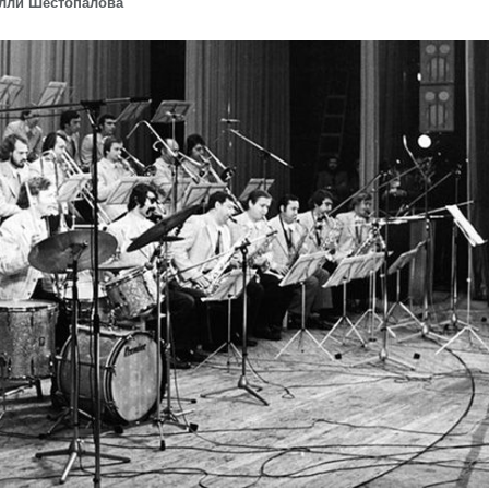
лли Шестопалова