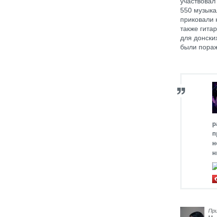
участвовал
550 музыка
приковали 
также гита
для донски
были пораж
р
п
н
н
Пр