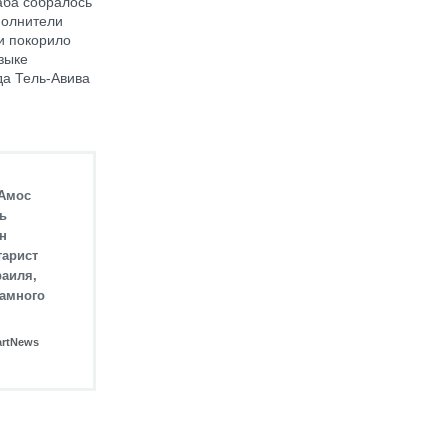
аба собралось
полнители
и покорило
зыке
да Тель-Авива
 Амос
ь
н
тарист
раиля,
намного
artNews