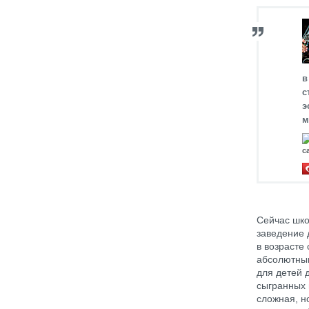
в
с
э
м
с
Сейчас шко
заведение 
в возрасте
абсолютным
для детей 
сыгранных 
сложная, н