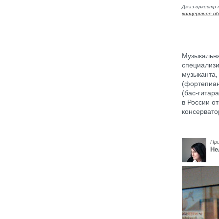
Джаз-оркестр 
концертное об
Музыкальна
специализи
музыканта,
(фортепиан
(бас-гитар
в России о
консервато
Пр
Не