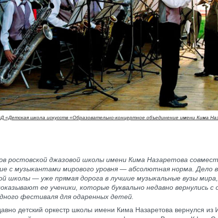
 «Детская школа искусств «Образовательно-концертное объединение имени Кима На
ков ростовской джазовой школы имени Кима Назаретова совмес
ие с музыкантами мирового уровня — абсолютная норма. Дело в
ой школы — уже прямая дорога в лучшие музыкальные вузы мира
оказывают ее ученики, которые буквально недавно вернулись с 
дного фестиваля для одаренных детей.
авно детский оркестр школы имени Кима Назаретова вернулся из И