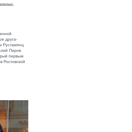
ательно-
венной
ре друга-
м Рустамянц
алий Перов
торый первым
 в Ростовской