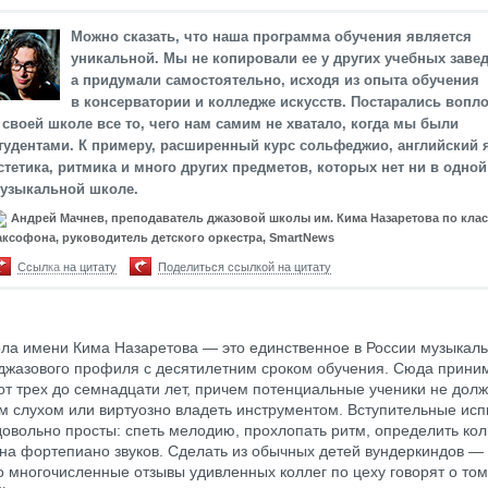
Можно сказать, что наша программа обучения является
уникальной. Мы не копировали ее у других учебных заве
а придумали самостоятельно, исходя из опыта обучения
в консерватории и колледже искусств. Постарались вопл
 своей школе все то, чего нам самим не хватало, когда мы были
тудентами. К примеру, расширенный курс сольфеджио, английский 
стетика, ритмика и много других предметов, которых нет ни в одной
узыкальной школе.
Андрей Мачнев, преподаватель джазовой школы им. Кима Назаретова по клас
аксофона, руководитель детского оркестра, SmartNews
Ссылка на цитату
Поделиться ссылкой на цитату
ла имени Кима Назаретова — это единственное в России музыкал
джазового профиля с десятилетним сроком обучения. Сюда прини
 от трех до семнадцати лет, причем потенциальные ученики не дол
 слухом или виртуозно владеть инструментом. Вступительные ис
довольно просты: спеть мелодию, прохлопать ритм, определить кол
на фортепиано звуков. Сделать из обычных детей вундеркиндов —
о многочисленные отзывы удивленных коллег по цеху говорят о том,