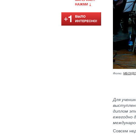
НАЖМИ ↓
Фото:
МБОУДОД
Для учени
выступлен
диплом эт
ежегодно д
междунаро
Совсем нед