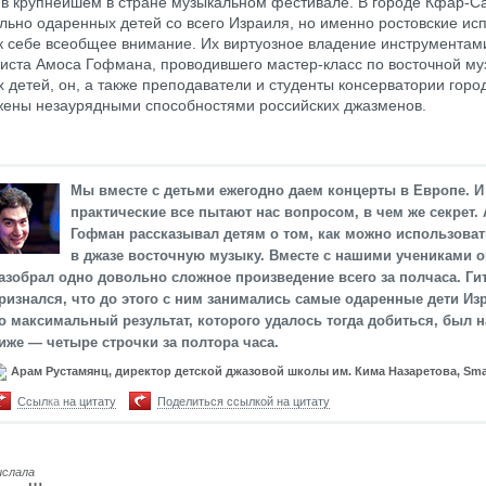
 в крупнейшем в стране музыкальном фестивале. В городе Кфар-С
льно одаренных детей со всего Израиля, но именно ростовские ис
к себе всеобщее внимание. Их виртуозное владение инструментам
риста Амоса Гофмана, проводившего мастер-класс по восточной му
х детей, он, а также преподаватели и студенты консерватории горо
ены незаурядными способностями российских джазменов.
Мы вместе с детьми ежегодно даем концерты в Европе. И
практические все пытают нас вопросом, в чем же секрет.
Гофман рассказывал детям о том, как можно использоват
в джазе восточную музыку. Вместе с нашими учениками о
азобрал одно довольно сложное произведение всего за полчаса. Ги
ризнался, что до этого с ним занимались самые одаренные дети Из
о максимальный результат, которого удалось тогда добиться, был 
иже — четыре строчки за полтора часа.
Арам Рустамянц, директор детской джазовой школы им. Кима Назаретова, Sm
Ссылка на цитату
Поделиться ссылкой на цитату
ислала