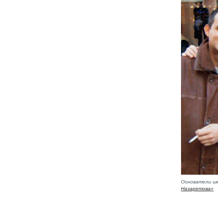
Основатели ш
Назаретова»