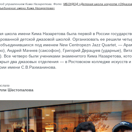
под управлением Кима Назаретова. Фото:
МБОУДОД «Детская школа искусств «Образов
ъединение имени Кима Назаретова»
я школа имени Кима Назаретова была первой в России государст
рованной детской джазовой школой. Организовать ее решили четы
 объединившихся под именем New Centropezn Jazz Quartet, — Ара
о), Андрей Мачнев (саксофон), Григорий Дерацуев (ударные), Вит
а). Все четверо были учениками знаменитого Кима Назаретова, ко
ткрыл два джазовых отделения — в Ростовском колледже искусств и
рии имени С.В.Рахманинова.
ислала
лли Шестопалова