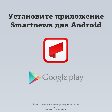
Установите приложение
Smartnews для Android
Вы автоматически перейдете на сайт
2
через
секунды