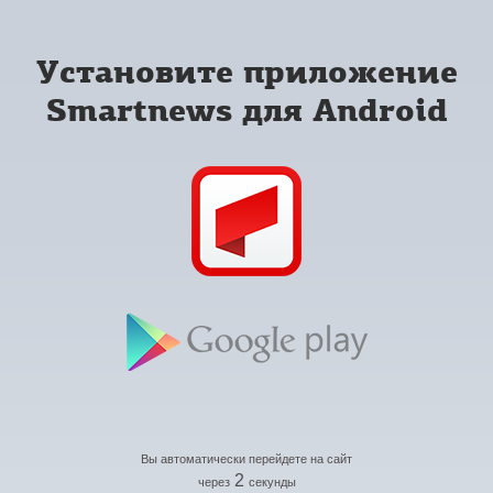
Установите приложение
Smartnews для Android
Вы автоматически перейдете на сайт
2
через
секунды