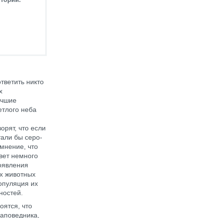
тветить никто
х
учшие
етлого неба
рят, что если
тали бы серо-
 мнение, что
вет немного
роявления
их животных
опуляция их
ностей.
оятся, что
заповедника,