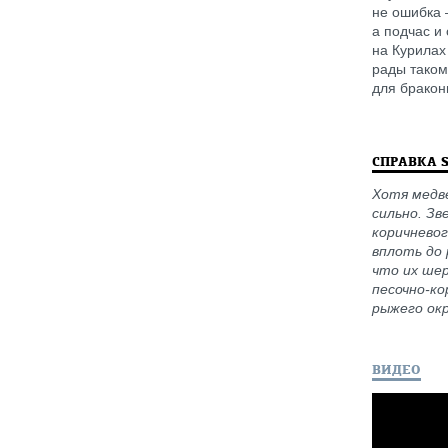
не ошибка 
а подчас и
на Курилах
рады таком
для бракон
СПРАВКА 
Хотя медве
сильно. З
коричневог
вплоть до 
что их шер
песочно-ко
рыжего окр
ВИДЕО