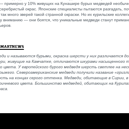
— примерно у 10% живущих на Кунашире бурых медведей необычн
 серебристый окрас. Японские специалисты пытаются разгадать, п
 так много зверей такой странной окраски. Но их курильские коллег
у вниманию — они боятся, что уникальные медведи станут приман
ьеров.
SMARTNEWS
ди и называются бурыми, окраска шерсти у них различается до
вери, живущие на Камчатке, отличаются шкурами насыщенного 
о цвета. У европейского бурого медведя шерсть светлее на нес
рыжего. Североамериканские медведи получили название «гризли
сть на концах серого оттенка. Медведи, обитающие в Сирии, в
ричневого цвета. Большинство медведей, обитающих на Курилах
аса.