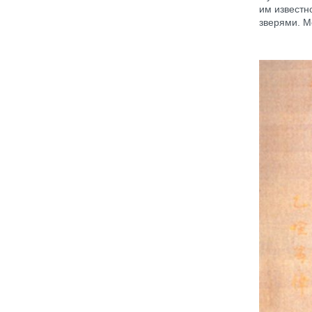
им известн
зверями. М