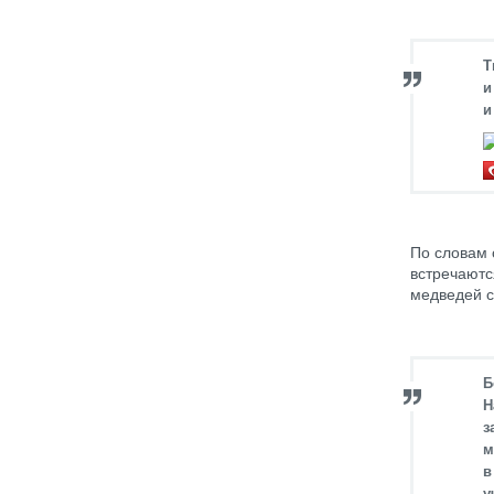
Т
и
и
По словам 
встречаютс
медведей с
Б
Н
з
м
в
у