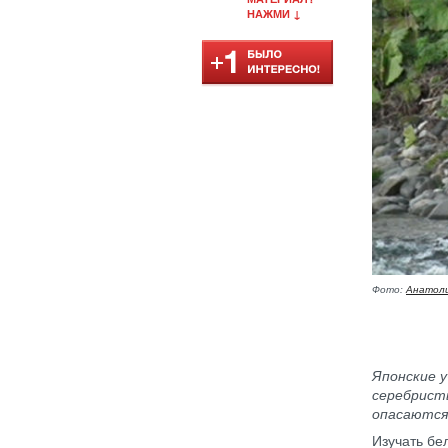
НАЖМИ ↓
Фото:
Анатоли
Японские 
серебристы
опасаются,
Изучать бе