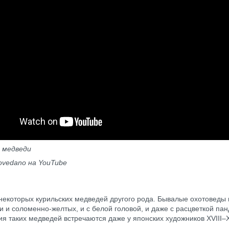
е медведи
povedano
на
YouTube
некоторых курильских медведей другого рода. Бывалые охотоведы 
ги и соломенно-желтых, и с белой головой, и даже с расцветкой пан
я таких медведей встречаются даже у японских художников XVIII–X