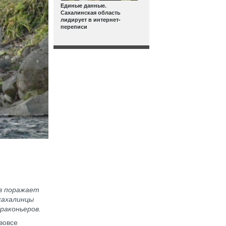
Единые данные.
Сахалинская область
лидирует в интернет-
переписи
ов поражает
сахалинцы
раконьеров.
вовсе