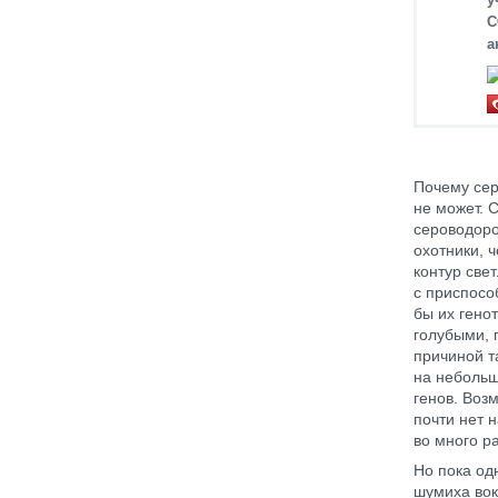
С
а
Почему сер
не может. 
сероводоро
охотники, 
контур све
с приспосо
бы их гено
голубыми, 
причиной т
на небольш
генов. Воз
почти нет 
во много р
Но пока од
шумиха вок