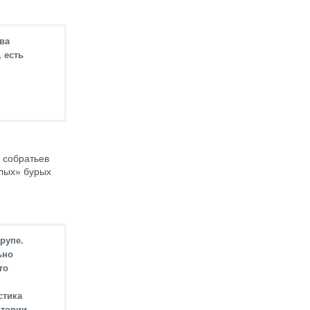
ва
 есть
 собратьев
елых» бурых
рупе.
ьно
го
стика
итории.