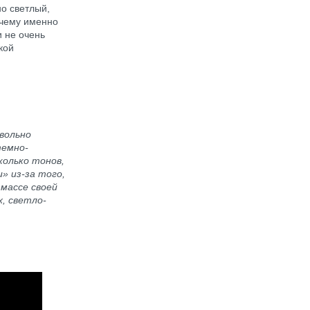
о светлый,
очему именно
и не очень
кой
вольно
темно-
колько тонов,
» из-за того,
 массе своей
, светло-