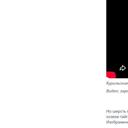
Курильски
Видео
: za
Но шерсть 
хозяев тай
Изображени