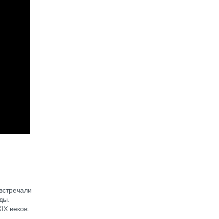
встречали
ды.
IX веков.