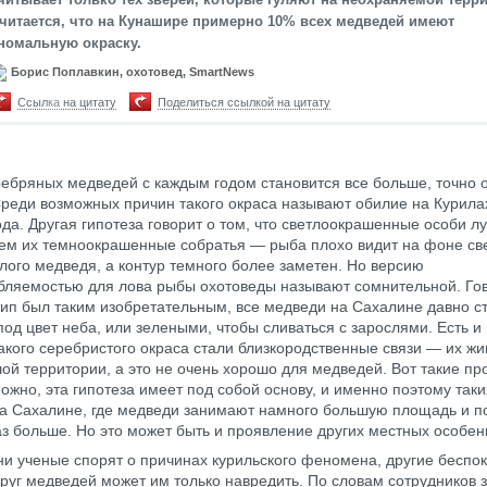
читается, что на Кунашире примерно 10% всех медведей имеют
номальную окраску.
Борис Поплавкин, охотовед, SmartNews
Ссылка на цитату
Поделиться ссылкой на цитату
ебряных медведей с каждым годом становится все больше, точно о
Среди возможных причин такого окраса называют обилие на Курила
да. Другая гипотеза говорит о том, что светлоокрашенные особи л
чем их темноокрашенные собратья — рыба плохо видит на фоне св
тлого медведя, а контур темного более заметен. Но версию
бляемостью для лова рыбы охотоведы называют сомнительной. Гово
тип был таким изобретательным, все медведи на Сахалине давно с
под цвет неба, или зелеными, чтобы сливаться с зарослями. Есть и
акого серебристого окраса стали близкородственные связи — их жи
ой территории, а это не очень хорошо для медведей. Вот такие п
можно, эта гипотеза имеет под собой основу, и именно поэтому так
на Сахалине, где медведи занимают намного большую площадь и п
аз больше. Но это может быть и проявление других местных особен
ни ученые спорят о причинах курильского феномена, другие беспок
руг медведей может им только навредить. По словам сотрудников 