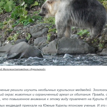
й Миличкин/заповедник «Курильский»
ученые решили изучить необычных курильских медведей. Зоолог
й окрас животных и ограниченный ареал их обитания. Правда, 
 что повышенное внимание к этому виду привлечет на Курилы б
лых медведей приехали на Южные Курилы японские ученые. И это 