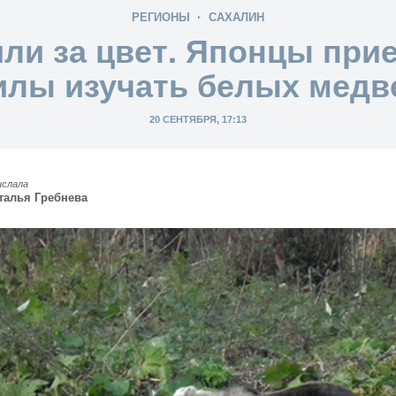
РЕГИОНЫ
САХАЛИН
ли за цвет. Японцы прие
илы изучать белых медв
20 СЕНТЯБРЯ, 17:13
ислала
талья Гребнева