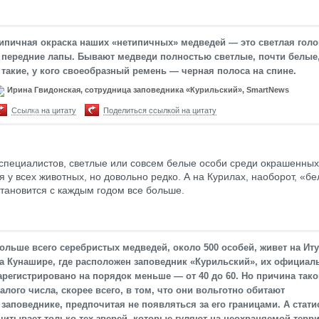
ипичная окраска наших «нетипичных» медведей — это светлая голо
 передние лапы. Бывают медведи полностью светлые, почти белые,
 такие, у кого своеобразный ремень — черная полоса на спине.
Ирина Гвидонская, сотрудница заповедника «Курильский», SmartNews
Ссылка на цитату
Поделиться ссылкой на цитату
специалистов, светлые или совсем белые особи среди окрашенных
я у всех животных, но довольно редко. А на Курилах, наоборот, «б
тановится с каждым годом все больше.
ольше всего серебристых медведей, около 500 особей, живет на Иту
а Кунашире, где расположен заповедник «Курильский», их официал
арегистрировано на порядок меньше — от 40 до 60. Но причина тако
алого числа, скорее всего, в том, что они вольготно обитают
 заповеднике, предпочитая не появляться за его границами. А стати
читывает только тех зверей, которые гуляют на неохраняемой терр