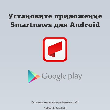
Установите приложение
Smartnews для Android
Вы автоматически перейдете на сайт
2
через
секунды