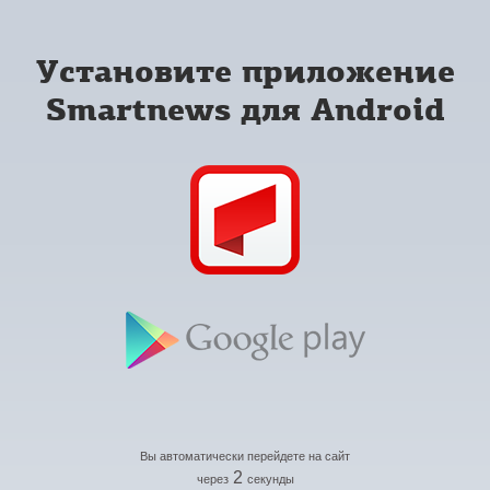
Установите приложение
Smartnews для Android
Вы автоматически перейдете на сайт
2
через
секунды