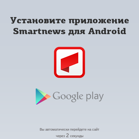
Установите приложение
Smartnews для Android
Вы автоматически перейдете на сайт
2
через
секунды