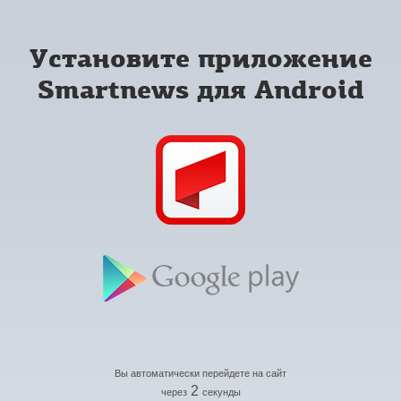
Установите приложение
Smartnews для Android
Вы автоматически перейдете на сайт
2
через
секунды