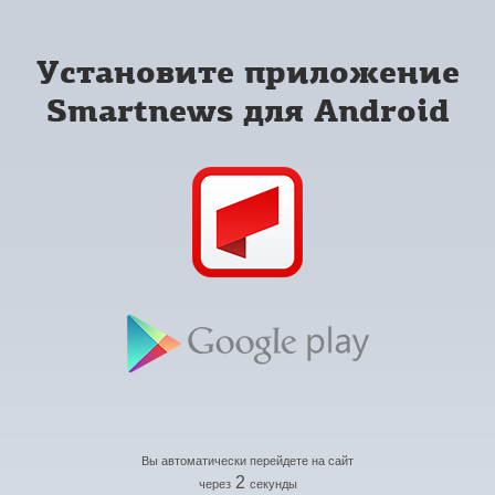
Установите приложение
Smartnews для Android
Вы автоматически перейдете на сайт
2
через
секунды