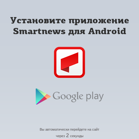
Установите приложение
Smartnews для Android
Вы автоматически перейдете на сайт
2
через
секунды