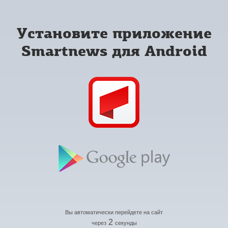
Установите приложение
Smartnews для Android
Вы автоматически перейдете на сайт
2
через
секунды