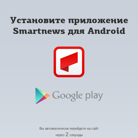
Установите приложение
Smartnews для Android
Вы автоматически перейдете на сайт
2
через
секунды