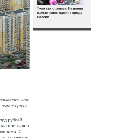
Тула как столица. Названы
самые новогодние города
России
казывают, что
 вырос сразу
лрд рублей.
 года превышен
ичинами. С
онда развития