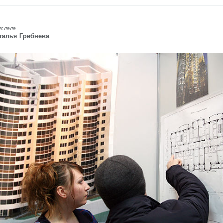
ислала
талья Гребнева