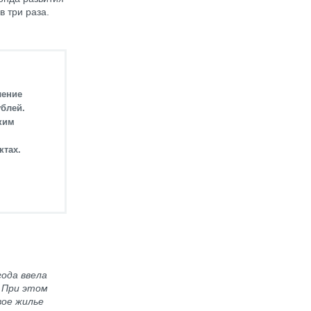
в три раза.
ление
ублей.
ким
ктах.
ода ввела
. При этом
вое жилье