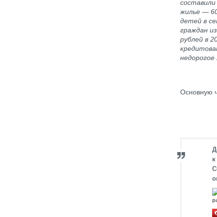
составили
жилье
—
60
детей в се
граждан из
рублей в 2
кредитова
недорогое 
Основную ч
Д
к
С
о
р