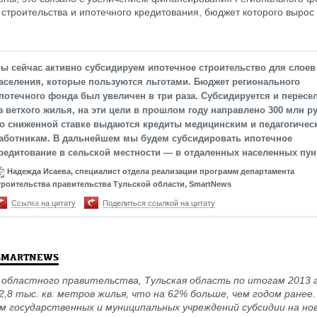
строительства и ипотечного кредитования, бюджет которого вырос 
ы сейчас активно субсидируем ипотечное строительство для слоев
аселения, которые пользуются льготами. Бюджет регионального
потечного фонда был увеличен в три раза. Субсидируется и пересе
з ветхого жилья, на эти цели в прошлом году направлено 300 млн р
о сниженной ставке выдаются кредиты медицинским и педагогичес
аботникам. В дальнейшем мы будем субсидировать ипотечное
редитование в сельской местности — в отдаленных населенных пун
Надежда Исаева, специалист отдела реализации программ департамента
троительства правительства Тульской области, SmartNews
Ссылка на цитату
Поделиться ссылкой на цитату
SMARTNEWS
областного правительства, Тульская область по итогам 2013 г
2,8 тыс. кв. метров жилья, что на 62% больше, чем годом ранее
м государственных и муниципальных учреждений субсидии на но