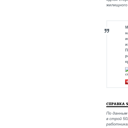
жилищного 
М
н
и
и
П
р
к
с
СПРАВКА 
По данным 
в строй 50
работника