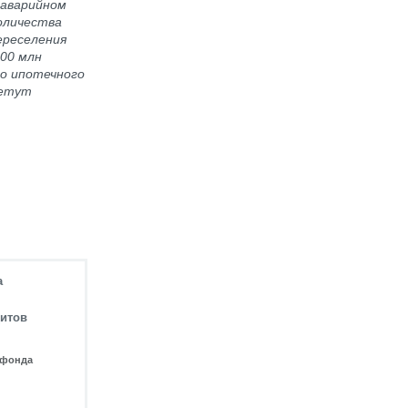
 аварийном
оличества
ереселения
300 млн
го ипотечного
ретут
а
дитов
 фонда