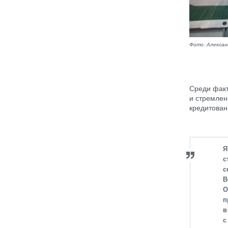
Фото: Алекса
Среди факт
и стремлен
кредитован
Я
с
с
В
О
п
в
с