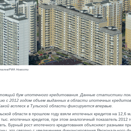
талев/РИА Новости
стоящий бум ипотечного кредитования. Данные статистики по
ию с 2012 годом объем выданных в области ипотечных кредитов
Такой всплеск в Тульской области фиксируется впервые.
ьской области в прошлом году взяли ипотечных кредитов на 12,6 м
 тыс. ипотечных кредитов, при этом аналогичный показатель 2012
реть. Бурный рост ипотечного кредитования объясняют разными пр
оны, это связано с увеличением финансирования Регионального ф