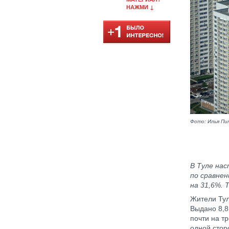
НАЖМИ ↓
Фото: Илья Пи
В Туле на
по сравнен
на 31,6%. 
Жители Тул
Выдано 8,8
почти на т
одной стор