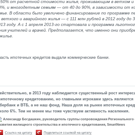
 50% от расчетной стоимости жилья, проживающим в ветхом и
%, и многодетным семьям — от 40 до 90%, в зависимости от к
мье. В области было увеличено финансирование по программе п
 ветхого и аварийного жилья
—
с 111 млн рублей в 2012 году до 
013 году. А с 1 апреля 2013-го стартовала и программа льготно
ния учителей и врачей. Предполагается, что именно они приоб
жилье.
асть ипотечных кредитов выдали коммерческие банки.
ействительно, в 2013 году наблюдается существенный рост интерес
 ипотечному кредитованию, но главными игроками здесь являются
бербанк и ВТБ, а не наш фонд. Наша доля на рынке ипотечных кре
коло 6%. Тем не менее мы тоже чувствуем активность населения.
Александр Богдашкин, руководитель группы сопровождения Регионального
азвития жилищного строительства и ипотечного кредитования, SmartNews
Ссылка на цитату
Поделиться ссылкой на цитату