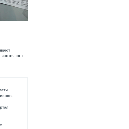
ывают
ь ипотечного
асти
гионов.
ртал
ем