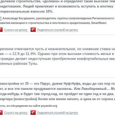
 долевом строительстве, «долевка» и определяет такие высокие те
редитования. Людей привлекает и возможность вступить в ипотеку
 первоначальным взносом 10%.
Александр Богдашкин, руководитель группы сопровождения Регионального
азвития жилищного строительства и ипотечного кредитования, SmartNews
Ссылка на цитату
Поделиться ссылкой на цитату
 регионе отмечается пусть и незначительное, но снижение ставок н
ие — с 12,9 до 11,9%. Однако при этом высокая стоимость жилья в
 граждан делает недоступным приобретение комфортабельных ква
роенных районах Тулы.
овостройки от 35 — это Парус, домик Нуф-Нуфа, воды до сих пор г
ет, и все эти панели продуваются насквозь. Или Левобережный… М
огда-нибудь и будет там город-сад, но пройдет не один год и не два.
вартира (новостройка) более или менее ничего, и цена ее от сорока
ость, из обсуждения на сайте pryaniki.org
Ссылка на цитату
Поделиться ссылкой на цитату