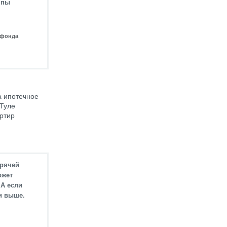
мпы
 фонда
а ипотечное
 Туле
ртир
орячей
ожет
 А если
 и выше.