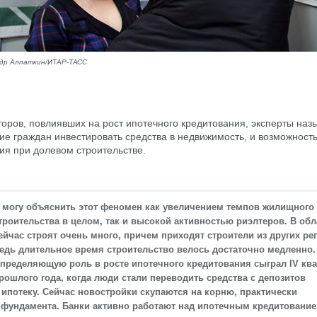
ндр Алпаткин/ИТАР-ТАСС
оров, повлиявших на рост ипотечного кредитования, эксперты наз
ие граждан инвестировать средства в недвижимость, и возможност
ия при долевом строительстве.
 могу объяснить этот феномен как увеличением темпов жилищного
троительства в целом, так и высокой активностью риэлтеров. В обл
ейчас строят очень много, причем приходят строители из других ре
едь длительное время строительство велось достаточно медленно.
пределяющую роль в росте ипотечного кредитования сыграл IV ква
рошлого года, когда люди стали переводить средства с депозитов
 ипотеку. Сейчас новостройки скупаются на корню, практически
 фундамента. Банки активно работают над ипотечным кредитовани