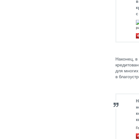
в
к
с
р
Наконец, в
кредитован
для многих
в благоуст
Н
н
к
к
Г