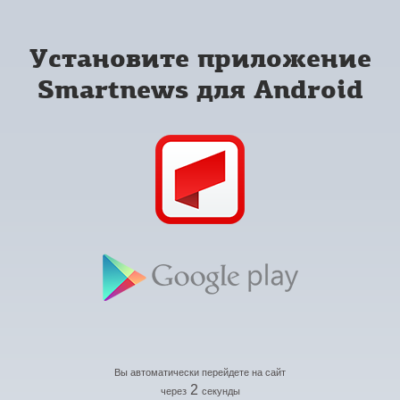
Установите приложение
Smartnews для Android
Вы автоматически перейдете на сайт
2
через
секунды