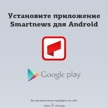
Установите приложение
Smartnews для Android
Вы автоматически перейдете на сайт
2
через
секунды