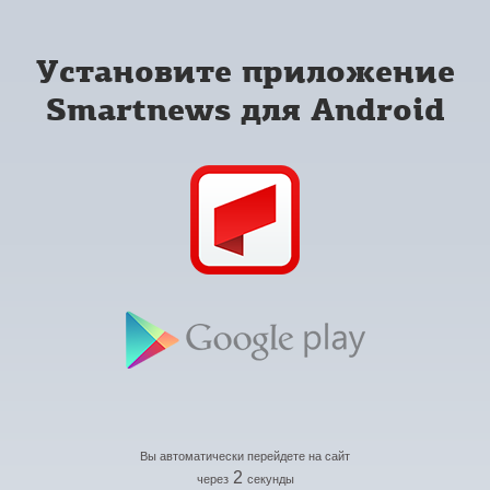
Установите приложение
Smartnews для Android
Вы автоматически перейдете на сайт
2
через
секунды