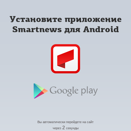
Установите приложение
Smartnews для Android
Вы автоматически перейдете на сайт
2
через
секунды