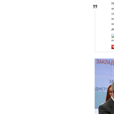
Н
к
с
н
н
д
к