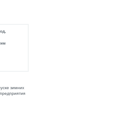
од,
тим
пуске зимних
 предприятия