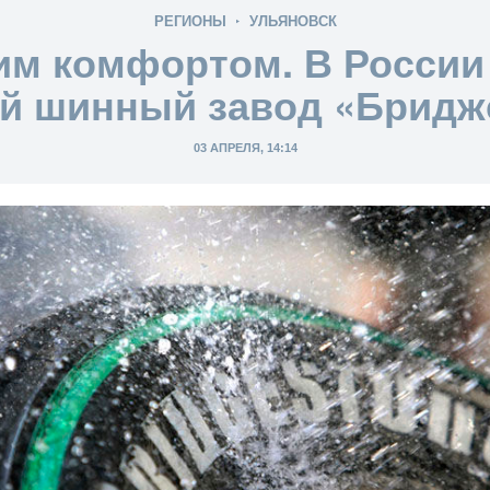
РЕГИОНЫ
УЛЬЯНОВСК
им комфортом. В России
й шинный завод «Бридж
03 АПРЕЛЯ, 14:14