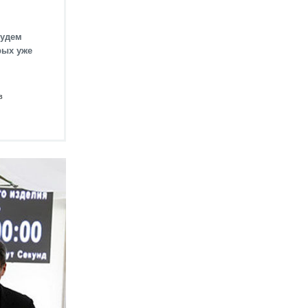
будем
рых уже
в