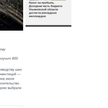
Налог на прибыль.
Доходная часть бюджета
Ульяновской области
достигла рекордных
миллиардов
тву
олучит 800
изводству шин
инвестиций —
дине июня
троительство.
торию выбрали