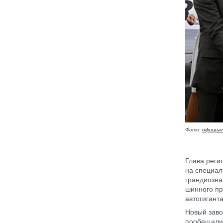
Фото:
официал
Глава реги
на специал
грандиозна
шинного пр
автогиганта
Новый заво
пообещали 