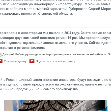
ть всю необходимую инженерную инфраструктуру. Регион же взаме
новых рабочих мест с высокой зарплатой. Губернатор Сергей Мороз
о курировать проект от Ульяновской области.
ереговоры с инвесторами мы начали в 2011 году. За это время сов
елегация двух компаний посетила регион 16 раз. Мы провели целу
абот, сделали тщательный анализ земельного участка. Сейчас идет 
ткрытия в регионе филиала.
Дмитрий Рябов, руководитель Корпорации развития Ульяновской области, S
Ссылка на цитату
Поделиться ссылкой на цитату
й в России шинный завод японские инвесторы будут возводить по
м и сделают ставки прежде всего на экологичность, причем не толь
й шинной продукции, но и самого производства.