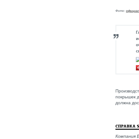
Фото:
официал
Г
и
о
с
Производст
покрышек д
должна дос
СПРАВКА 
Компания B