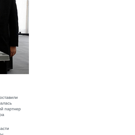
 оставили
чалась
ий партнер
ра
ласти
ты