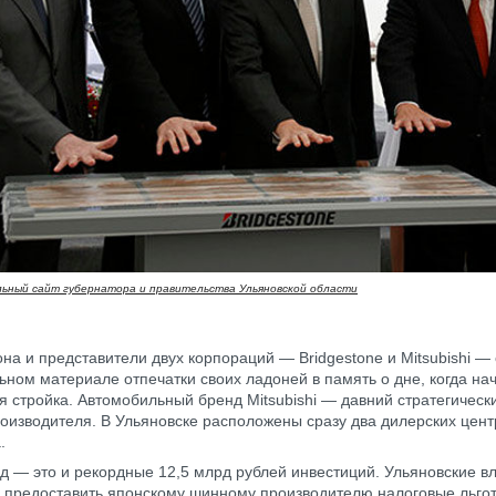
ьный сайт губернатора и правительства Ульяновской области
она и представители двух корпораций — Bridgestone и Mitsubishi —
ьном материале отпечатки своих ладоней в память о дне, когда на
я стройка. Автомобильный бренд Mitsubishi — давний стратегическ
оизводителя. В Ульяновске расположены сразу два дилерских цент
.
д — это и рекордные 12,5 млрд рублей инвестиций. Ульяновские в
предоставить японскому шинному производителю налоговые льго