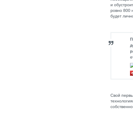
и обустрои
ровно 800 
будет личн
П
д
р
о
Свой первы
технология
собственно