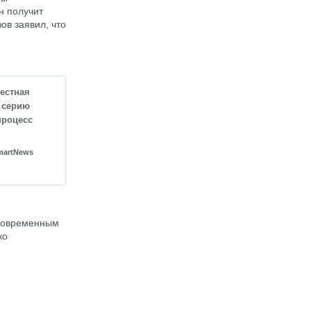
н получит
ов заявил, что
местная
ю серию
процесс
martNews
 современным
ко