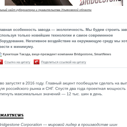
ьный сайт губернатора и правительства Ульяновской области
лавная особенность завода — экологичность. Мы будем строить зав
спользуя только новейшие технологии и самое современное
борудование. Негативное воздействие на окружающую среду мы хо
вести к минимуму.
Кунитоши Такэда, вице-президент компании Bridgestone, SmartNews
Ссылка на цитату
Поделиться ссылкой на цитату
во запустят в 2016 году. Главный акцент пообещали сделать на вы
ля российского рынка и СНГ. Спустя два года проектная мощность
тигнуть максимальных значений — 12 тыс. шин в день.
SMARTNEWS
ridgestone Corporation — мировой лидер в производстве шин