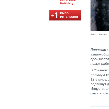
НАЖМИ ↓
Фото: Reuters
Японская к
автомобил
производст
новых рабо
В Ульяновс
премиум-кл
12,5 млрд 
подпишут до
Индустриал
сами японс