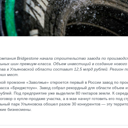
омпания Bridgestone начала строительство завода по производс
ьных шин премиум-класса. Объем инвестиций в создание нового
ва в Ульяновской области составит 12,5 млрд рублей. Регион п
чих мест.
кой промзоне «Заволжье» откроется первый в России завод по про
асса «Бриджстоун». Завод собрал рекордный для области объем 
рублей. Под предприятие уже выделили 80 гектаров земли. К сере
говор о купле-продаже участка, а в мае начнут готовить его под с
ьный парк Ульяновска обошел разом 30 конкурентов — эту терри
кие бизнесмены.