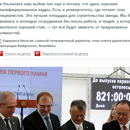
а Ульяновск наш выбор пал еще и потому, что здесь хорошие
валифицированные кадры. Есть и университеты, где готовят этих
пециалистов. Это лучшая площадка для строительства завода. Мы 
анимать и молодых сотрудников без опыта работа, и людей, у кото
акопился хороший стаж, — тут всё будет зависеть от предлагаемых
олжностей.
Кадзухиса Нисигаи, главный операционный директор, член совета директоро
орпорации Bridgestone, SmartNews
Ссылка на цитату
Поделиться ссылкой на цитату